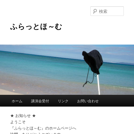
メ
イ
検
ン
索
コ
ふらっとほ～む
ン
テ
ン
ツ
へ
移
動
メ
ホーム
講演会受付
リンク
お問い合わせ
イ
ン
★ お知らせ ★
メ
ようこそ
ニ
『ふらっとほ～む』のホームページへ
ュ