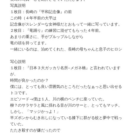
写真説明
１枚目：長崎の『平和記念像』の前
この時（４年半前の大平は
記念像がスレンダーな女神様だとおもって一緒に写っています。
２枚目：『竜踊り』の練習に混ぜてもらった４年前。
あまりの重さに、手がプルップルしながら
竜の頭を持ってます。
一緒にいるのは、泊めてくれた、長崎の母ちゃんと息子のヒロシ
写心説明
１枚目：『日本３大ガッカリ名所−メガネ橋』と言われています
が、
時間が良かったのか？
僕には、とっても良い雰囲気のところだったなぁっと思い出せる
トコです。
エピソード→僕は１人、川の横のベンチに座っていた。
柳？のサラサラと風に揺れる音が川のサーと、とってもマッチ。
しかし、「マッジかっよ！」
半ズボンからむき出しになっている膝下に群がる蚊と夢中で戦っ
ていた。
たたき殺すのが嫌だったので