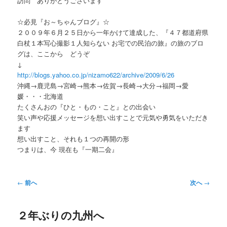
訪問 ありがとうございます
ー
☆必見『お～ちゃんブログ』☆
２００９年６月２５日から一年かけて達成した、『４７都道府県
白杖１本写心撮影１人知らない お宅での民泊の旅』の旅のブロ
グは、ここから どうぞ
↓
http://blogs.yahoo.co.jp/nizamo622/archive/2009/6/26
沖縄→鹿児島→宮崎→熊本→佐賀→長崎→大分→福岡→愛
媛・・・北海道
たくさんおの『ひと・もの・こと』との出会い
笑い声や応援メッセージを想い出すことで元気や勇気をいただき
ます
想い出すこと、それも１つの再開の形
つまりは、今 現在も『一期二会』
投
←
前へ
次へ
→
稿
ナ
２年ぶりの九州へ
ビ
ゲ