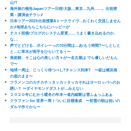
山!?
海外旅の報告Japanツアー日程!大阪…東京…九州……。出前授
業・講演会チラシ♪
日本ツアー2023!出前授業&トークライヴ…わくわく交流しません
か♪地球あちらこちらにハッピーが
テスト投稿!ブログのシステム変更……うまく書き込めるのか、
な…
声でとどける、ボイシーっの10分間は…あ!もう時間?〜しとしと
と…に草木が両手をひらいてるぅ〜
美術館、そこは心の美しい方々が〜名古屋は でら優しいだもん
で〜
地球一周は、じっくり待つべし?チャンス到来? 〜碇は横浜港
の底のまま〜
フラメンコのカチカチッタッカッタッカそれはヨーロッパへのお
誘い？ 〜ダイヤモンドダストが…みえない
２０２０年にむかう暖冬の年末〜道内縦断は雪ふぁっふあぁ
クラファン for 世界一周！ついに目標達成 〜初雪の朝は祝いの
ダルマ作りから〜