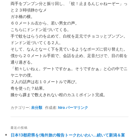
両手をブンブン分と振り回し、「蚊！止まるんじゃねーぞー」っ
と２３時頃静かなメ
ガネ橋の横。
６０メートル左から、若い男女の声。
こちらにドンドン近づいてくる。
手で蚊をはらうのを止めて、白杖を足元でチョコッとブンブン。
ドンドン近づいてくる２人。
そして、なんとなーく下を見ているようなポーズに切り替えた。
僕から２０メートル手前で、会話を止め、足音だけで、目の前を
通り過ぎる。
「初々しいねぇ。デートですかぁ。そうですかぁ」と心の中でニ
ヤニヤの僕。
２人の話声は右１０メートルで再び。
奇を使った？結果。
膝から踝まで数えきれない程のカユミポイント完成。
カテゴリー:
未分類
作成者:
hiro
パーマリンク
最近の投稿
日本13都府県を!海外旅の報告トークわいわい…続いて新潟＆富