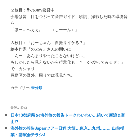
２枚目：ffでのmv鑑賞中
会場は皆 目をつぶって音声ガイド、歌詞、撮影した時の環境音
を
「ほー…へぇぇ。 （しーーん）」
３枚目：「おーちゃん 自撮りイケる？」
絵本作家『のぶみ』さんの問いに
「んー あんまりやったことないけど…。
もしかしたら見えないから得意化も！？ o.kやってみるぜ！」
で カシャり
豊島区の野外。周りでは花見たち。
カテゴリー:
未分類
最近の投稿
日本13都府県を!海外旅の報告トークわいわい…続いて新潟＆富
山!?
海外旅の報告Japanツアー日程!大阪…東京…九州……。出前授
業・講演会チラシ♪