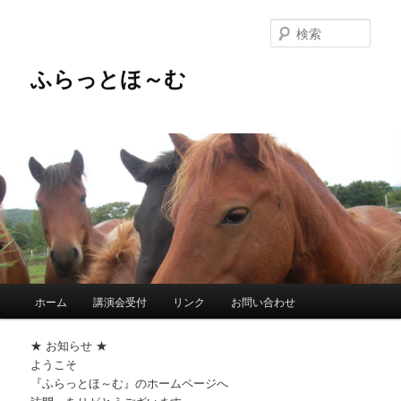
メ
サ
イ
ブ
検
ン
コ
索
コ
ン
ふらっとほ～む
ン
テ
テ
ン
ン
ツ
ツ
へ
へ
移
移
動
動
メ
ホーム
講演会受付
リンク
お問い合わせ
イ
ン
★ お知らせ ★
メ
ようこそ
ニ
『ふらっとほ～む』のホームページへ
ュ