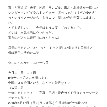
市川と言えば 去年 沖縄、モンゴル、東北・北海道を一緒した
シンガーソングイラストレイター ぽっちゃん（はぎのゆきえ）
っというイメージから もう１つ 新しい色が千葉にふえまし
た。
とても嬉しい。 今年はもう１度 『わくる』で。
メシは 本気本当にウマかった。
驚きのパスタに連荘（にれんちゃん）
店長のモヒカン-もひ っと もっと楽しい集まりを目指すと
僕は勝手に決めた…笑
☆このへんから ふたーつ目
今月１７日、２４日
nhkラジオ第２に出演します。
全国に３０分間という なんとも贅沢な！？
→放送内容
一緒に楽しもう！ ―字幕・手話・音声ガイド付きミュージック
ビデオを作って―
2016年4月17日（日）[ラジオ第2] 午後7時30分〜8時00分