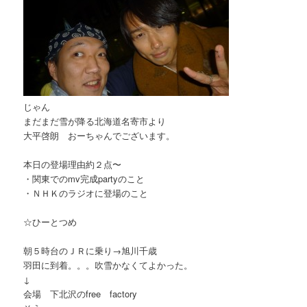
じゃん
まだまだ雪が降る北海道名寄市より
大平啓朗 おーちゃんでございます。
本日の登場理由約２点〜
・関東でのmv完成partyのこと
・ＮＨＫのラジオに登場のこと
☆ひーとつめ
朝５時台のＪＲに乗り→旭川千歳
羽田に到着。。。吹雪かなくてよかった。
↓
会場 下北沢のfree factory