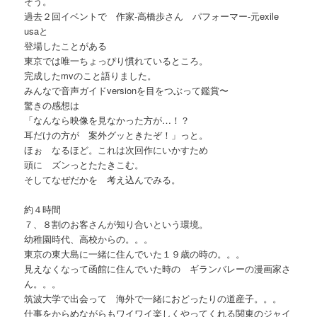
そう。
過去２回イベントで 作家-高橋歩さん パフォーマー-元exile
usaと
登場したことがある
東京では唯一ちょっぴり慣れているところ。
完成したmvのこと語りました。
みんなで音声ガイドversionを目をつぶって鑑賞〜
驚きの感想は
「なんなら映像を見なかった方が…！？
耳だけの方が 案外グッときたぞ！」っと。
ほぉ なるほど。これは次回作にいかすため
頭に ズンっとたたきこむ。
そしてなぜだかを 考え込んでみる。
約４時間
７、８割のお客さんが知り合いという環境。
幼稚園時代、高校からの。。。
東京の東大島に一緒に住んでいた１９歳の時の。。。
見えなくなって函館に住んでいた時の ギランバレーの漫画家さ
ん。。。
筑波大学で出会って 海外で一緒におどったりの道産子。。。
仕事をからめながらもワイワイ楽しくやってくれる関東のジャイ