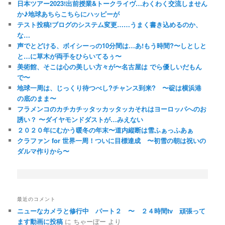
日本ツアー2023!出前授業&トークライヴ…わくわく交流しません
か♪地球あちらこちらにハッピーが
テスト投稿!ブログのシステム変更……うまく書き込めるのか、
な…
声でとどける、ボイシーっの10分間は…あ!もう時間?〜しとしと
と…に草木が両手をひらいてるぅ〜
美術館、そこは心の美しい方々が〜名古屋は でら優しいだもん
で〜
地球一周は、じっくり待つべし?チャンス到来? 〜碇は横浜港
の底のまま〜
フラメンコのカチカチッタッカッタッカそれはヨーロッパへのお
誘い？ 〜ダイヤモンドダストが…みえない
２０２０年にむかう暖冬の年末〜道内縦断は雪ふぁっふあぁ
クラファン for 世界一周！ついに目標達成 〜初雪の朝は祝いの
ダルマ作りから〜
最近のコメント
ニューなカメラと修行中 パート２ 〜 ２４時間tv 頑張って
ます動画に投稿
に
ちゃーぼー
より