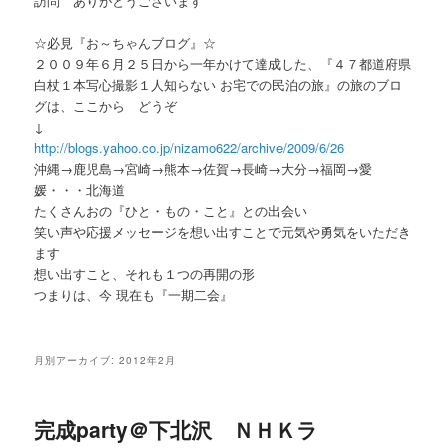
訪問 ありがとうございます
ー
☆必見『お～ちゃんブログ』☆
２００９年６月２５日から一年かけて達成した、『４７都道府県
白杖１本写心撮影１人知らない お宅での民泊の旅』の旅のブロ
グは、ここから どうぞ
↓
http://blogs.yahoo.co.jp/nizamo622/archive/2009/6/26
沖縄→鹿児島→宮崎→熊本→佐賀→長崎→大分→福岡→愛
媛・・・北海道
たくさんおの『ひと・もの・こと』との出会い
笑い声や応援メッセージを想い出すことで元気や勇気をいただき
ます
想い出すこと、それも１つの再開の形
つまりは、今 現在も『一期二会』
月別アーカイブ:
2012年2月
完成party＠下北沢 ＮＨＫラ