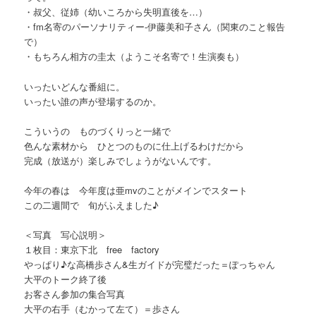
・叔父、従姉（幼いころから失明直後を…）
・fm名寄のパーソナリティー-伊藤美和子さん（関東のこと報告
で）
・もちろん相方の圭太（ようこそ名寄で！生演奏も）
いったいどんな番組に。
いったい誰の声が登場するのか。
こういうの ものづくりっと一緒で
色んな素材から ひとつのものに仕上げるわけだから
完成（放送が）楽しみでしょうがないんです。
今年の春は 今年度は亜mvのことがメインでスタート
この二週間で 旬がふえました♪
＜写真 写心説明＞
１枚目：東京下北 free factory
やっぱり♪な高橋歩さん&生ガイドが完璧だった＝ぽっちゃん
大平のトーク終了後
お客さん参加の集合写真
大平の右手（むかって左て）＝歩さん