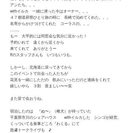
アンたち。。。
withイルカ 一緒に潜った今はオーナー。。。
４７都道府県ひとり旅の時に 長崎で泊めてくれた。。。
名寄からかけつけてくれた コーラスの。。。
……。
もー 大平的には同窓会な気分に近かった！
予約いれて 遠くから近くから
来てくれて ありがとうー
ffのスタッフさんも いつもいつも。
しかーし、北海道に戻ってきてから
このイベントで出会った人たちが
花見を一緒にしただの 飲みにいっただのと連絡をくれて
嬉しいやら ３割 羨ましい〜〜笑
また皆で会おうね。
宿泊したのは 『ぬ〜』（雌犬）が待っていた
千葉県市川のシェアハウス withイルカした シンゴが経営。
くっついてる食事どころ『わくる』にて
急遽トークライヴも ♪