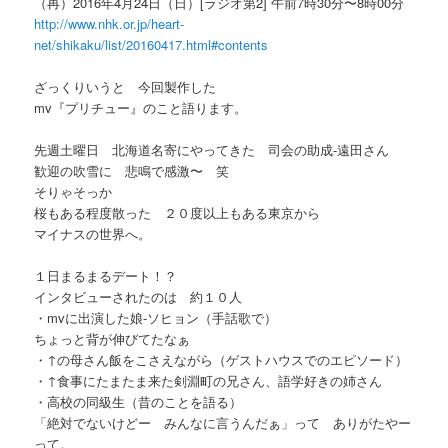
（再）2016年4月24日（日）[ラジオ第2] 午前7時30分〜8時00分
http://www.nhk.or.jp/heart-
net/shikaku/list/20160417.html#contents
ざっくりいうと 今回製作した
mv『プリチュー』のこと語ります。
先週土曜日 北海道名寄にやってきた 司会の助成-遠田さん
歓迎の吹雪に 悲鳴で感激〜 笑
そりゃそっか
桜もある程度散った ２０度以上もある東京から
マイナスの世界へ。
１日まるまるデート！？
インタビューされたのは 約１０人
・mvに出演した娘-ソヒョン（手話歌で）
ちょっと背が伸びてたなぁ
・↑の母さん飯をこさえながら（ゲストハウスでのエピソード）
・↑食事にたまたま来た剣淵町の兄さん、語学好きの姉さん
・高校の同級生（昔のことを語る）
「絶対でないけどー みんなに言うんだぁ」って ありがたやー
って。