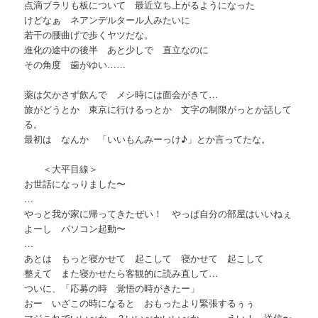
点滴ブラリも板について 最近立ち上がるようになった
けどなぁ ネアンデルタール人みたいに
若干の腰曲げで歩くヤツだな。
進化の途中の後半 あと少しで 直立なのに
その角度 歯がゆい……
薬は欠かさず飲んで メシ時には面会がきて…
旅がどうとか 東京に行けるっとか 文字の制限がっとか話して
る。
最初は なんか 「いいもんみーっけ♪」とか言ってたな。
＜大平目線＞
お世話になっりました〜
…
やっと我が家に帰ってきたぜい！ やっぱ自分の部屋はいいねぇ
よーし パソコン起動〜
…
あとは もっと寝かせて 起こして 寝かせて 起こして
整えて また寝かせたら客観的に読み直して…
ついに、「応募の時 覚悟の時がきたー」
おー いざこの時になると おもったより緊張するぅぅ
マジこれでいいべか…？いいべかいいべか…… えい！ 送信〜