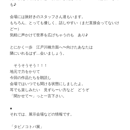
も♪
会場には旅好きのスタッフさん達もいます。
もちろん、とっても優しく、話しやすい（まだ直接会ってないけ
どー）
気軽に声かけて世界を広げちゃうのも あり♪
とにかく一歩 江戸川橋方面へ〜向けたあなたは
隣にいれるはず…会いましょう。
そうそうそう！！！
地元で力をかりて
今回の作品たちを朗読し
会場ではいつでも聞ける状態にしましたよ。
耳でも楽しみたい 見ずらーい方など どうぞ
「聞かせて〜」っと一言下さい。
●
それでは、展示会場などの情報です。
「タビノコトバ展」