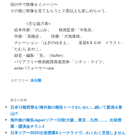
頭の中で映像をイメージ〜
その後に映像を見てもらうと２度以上も楽しめちゃう。
○主な協力者○
絵本作家-「のぶみ」 映画監督-「中島良」
作家-「高橋歩」 俳優-「大地康雄」
ナレーション-「はぎのゆきえ」 楽器&ＢＧＭ イラスト-
「たむら あやこ」
録音・編集-「克」（laufen）
バリアフリー映画鑑賞推進団体-「シティ・ライツ」
exileパフォーマー-usa
カテゴリー:
未分類
最近の投稿
日本13都府県を!海外旅の報告トークわいわい…続いて新潟＆富
山!?
海外旅の報告Japanツアー日程!大阪…東京…九州……。出前授
業・講演会チラシ♪
日本ツアー2023!出前授業&トークライヴ…わくわく交流しません