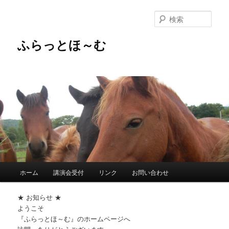
メ
サ
イ
ブ
検
ン
コ
索
コ
ン
ふらっとほ～む
ン
テ
テ
ン
ン
ツ
ツ
へ
へ
移
移
動
動
メ
ホーム
講演会受付
リンク
お問い合わせ
イ
ン
★ お知らせ ★
メ
ようこそ
ニ
『ふらっとほ～む』のホームページへ
ュ