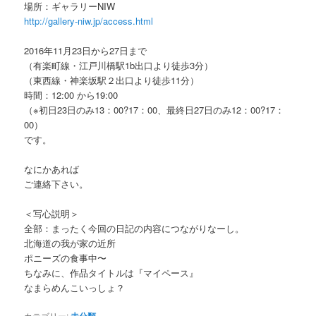
場所：ギャラリーNIW
http://gallery-niw.jp/access.html
2016年11月23日から27日まで
（有楽町線・江戸川橋駅1b出口より徒歩3分）
（東西線・神楽坂駅２出口より徒歩11分）
時間：12:00 から19:00
（※初日23日のみ13：00?17：00、最終日27日のみ12：00?17：
00）
です。
なにかあれば
ご連絡下さい。
＜写心説明＞
全部：まったく今回の日記の内容につながりなーし。
北海道の我が家の近所
ポニーズの食事中〜
ちなみに、作品タイトルは『マイペース』
なまらめんこいっしょ？
カテゴリー: