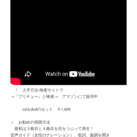
！ 入手方法-検索サイトで
→『プリチュー』と検索→ アマゾンにて販売中
cd＆dvdのセット ￥1,600
＞ お勧めの視聴方法
最初は３曲目と４曲目を目をつぶって再生！
音声ガイド（女性のナレーション）、歌詞、曲調を聞き