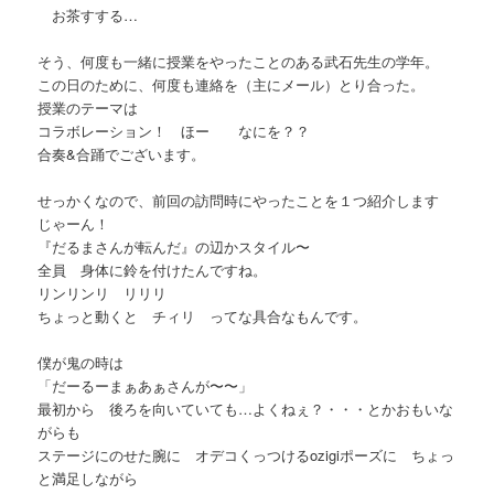
お茶すする…
そう、何度も一緒に授業をやったことのある武石先生の学年。
この日のために、何度も連絡を（主にメール）とり合った。
授業のテーマは
コラボレーション！ ほー なにを？？
合奏&合踊でございます。
せっかくなので、前回の訪問時にやったことを１つ紹介します
じゃーん！
『だるまさんが転んだ』の辺かスタイル〜
全員 身体に鈴を付けたんですね。
リンリンリ リリリ
ちょっと動くと チィリ ってな具合なもんです。
僕が鬼の時は
「だーるーまぁあぁさんが〜〜」
最初から 後ろを向いていても…よくねぇ？・・・とかおもいな
がらも
ステージにのせた腕に オデコくっつけるozigiポーズに ちょっ
と満足しながら