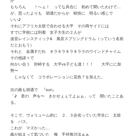
が
もちろん ！へぇ！ ってな具合に 初めて聞いたわけで…
が、思ったよりも 胡適だからか 軽快に 明るい感じで
いい♪
それにアフリカ太鼓で合わせる大平 その両サイドには
すでに学校には到着 女子大生の２人が
波音レインスティック& 風音スプリングドラム（っていう名前
だとおもう）
それと 金属すだれ キラキラキラキララのウインドチャイム
その他諸々で
向かい合う 対峙する 大平vs子ども達！！！ 大平にに加
勢〜
じゃなくて コラボレーションに花色？を加えた。
次の曲も胡適で 『sun』
「♪ 君の 声を〜 きかせぇぇてよぉぉ」って 聞いたことあ
る。
そこで、ヴォリューム的に ２、３歩劣っていた学生に 太鼓
を パス。
これが マズかった…
曲が始まって気づいた 俺 手持無沙汰ぁぁ