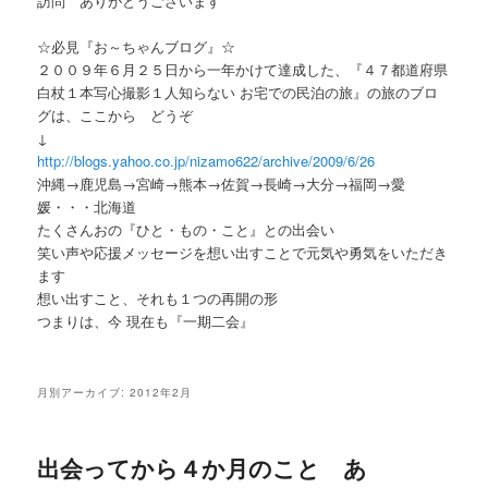
訪問 ありがとうございます
ー
☆必見『お～ちゃんブログ』☆
２００９年６月２５日から一年かけて達成した、『４７都道府県
白杖１本写心撮影１人知らない お宅での民泊の旅』の旅のブロ
グは、ここから どうぞ
↓
http://blogs.yahoo.co.jp/nizamo622/archive/2009/6/26
沖縄→鹿児島→宮崎→熊本→佐賀→長崎→大分→福岡→愛
媛・・・北海道
たくさんおの『ひと・もの・こと』との出会い
笑い声や応援メッセージを想い出すことで元気や勇気をいただき
ます
想い出すこと、それも１つの再開の形
つまりは、今 現在も『一期二会』
月別アーカイブ:
2012年2月
出会ってから４か月のこと あ