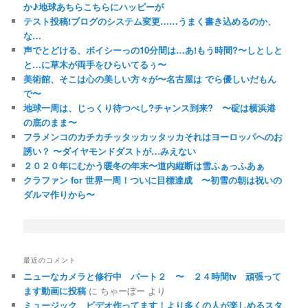
か♪地球あちらこちらにハッピーが
テスト投稿!ブログのシステム変更……うまく書き込めるのか、
な…
声でとどける、ボイシーっの10分間は…あ!もう時間?〜しとしと
と…に草木が両手をひらいてるぅ〜
美術館、そこは心の美しい方々が〜名古屋は でら優しいだもん
で〜
地球一周は、じっくり待つべし?チャンス到来? 〜碇は横浜港
の底のまま〜
フラメンコのカチカチッタッカッタッカそれはヨーロッパへのお
誘い？ 〜ダイヤモンドダストが…みえない
２０２０年にむかう暖冬の年末〜道内縦断は雪ふぁっふあぁ
クラファン for 世界一周！ついに目標達成 〜初雪の朝は祝いの
ダルマ作りから〜
最近のコメント
ニューなカメラと修行中 パート２ 〜 ２４時間tv 頑張って
ます動画に投稿
に
ちゃーぼー
より
ミュージック ビデオ作ってます！より多くの人が楽しめるスタ