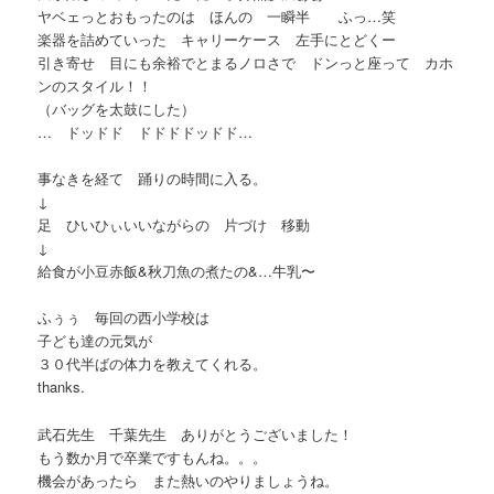
ヤベェっとおもったのは ほんの 一瞬半 ふっ…笑
楽器を詰めていった キャリーケース 左手にとどくー
引き寄せ 目にも余裕でとまるノロさで ドンっと座って カホ
ンのスタイル！！
（バッグを太鼓にした）
… ドッドド ドドドドッドド…
事なきを経て 踊りの時間に入る。
↓
足 ひいひぃいいながらの 片づけ 移動
↓
給食が小豆赤飯&秋刀魚の煮たの&…牛乳〜
ふぅぅ 毎回の西小学校は
子ども達の元気が
３０代半ばの体力を教えてくれる。
thanks.
武石先生 千葉先生 ありがとうございました！
もう数か月で卒業ですもんね。。。
機会があったら また熱いのやりましょうね。