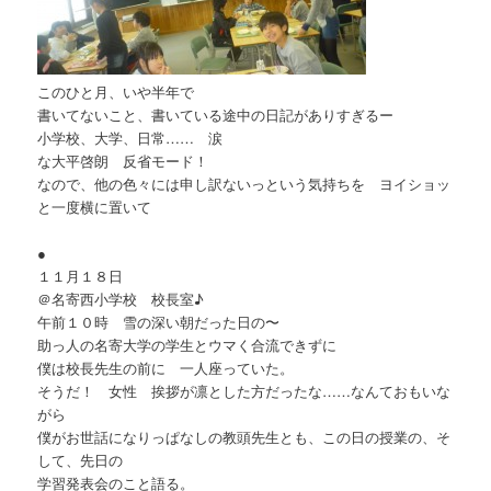
このひと月、いや半年で
書いてないこと、書いている途中の日記がありすぎるー
小学校、大学、日常…… 涙
な大平啓朗 反省モード！
なので、他の色々には申し訳ないっという気持ちを ヨイショッ
と一度横に置いて
●
１１月１８日
＠名寄西小学校 校長室♪
午前１０時 雪の深い朝だった日の〜
助っ人の名寄大学の学生とウマく合流できずに
僕は校長先生の前に 一人座っていた。
そうだ！ 女性 挨拶が凛とした方だったな……なんておもいな
がら
僕がお世話になりっぱなしの教頭先生とも、この日の授業の、そ
して、先日の
学習発表会のこと語る。