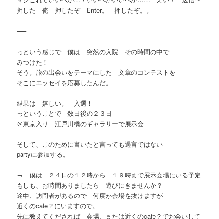
押した 俺 押したぞ Enter。 押したぞ。。
—–
っという感じで 僕は 突然の入院 その時間の中で
みつけた！
そう。旅の出会いをテーマにした 文章のコンテストを
そこにエッセイを応募したんだ。
結果は 嬉しい。 入選！
っということで 数日後の２３日
＠東京入り 江戸川橋のギャラリーで展示会
そして、このために書いたと言っても過言ではない
partyに参加する。
→ 僕は ２４日の１２時から １９時まで展示会場にいる予定
もしも、お時間ありましたら 遊びにきませんか？
途中、訪問者があるので 何度か会場を抜けますが
近くのcafe？にいますので。
先に教えてくだされば 会場、または近くのcafe？でお会いして