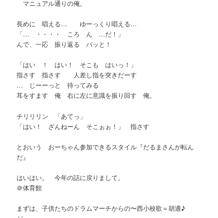
マニュアル通りの俺。
長めに 唱える… ゆーっくり唱える…
「… ・・・・ ころ ん …だ！」
んで、一応 振り返る バッと！
「はい ！ はい！ そこも はいっ！」
指さす 指さす 人差し指を突きだーす
… じーーっと 待ってみる
耳をすます 俺 右に左に意識を振り回す 俺。
チリリリン 「あてっ」
「はい！ ざんねーん そこぉぉ！」 指さす
とおいう おーちゃん参加できるスタイル『だるまさんが転ん
だ』
はいはい。 今年の話に戻りまして。
＠体育館
まずは、子供たちのドラムマーチからの〜西小校歌＝胡適♪