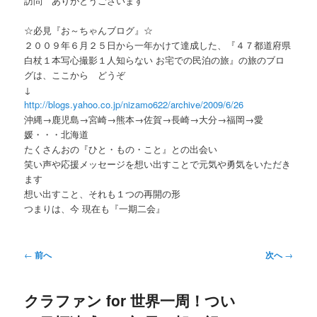
訪問 ありがとうございます
ー
☆必見『お～ちゃんブログ』☆
２００９年６月２５日から一年かけて達成した、『４７都道府県
白杖１本写心撮影１人知らない お宅での民泊の旅』の旅のブロ
グは、ここから どうぞ
↓
http://blogs.yahoo.co.jp/nizamo622/archive/2009/6/26
沖縄→鹿児島→宮崎→熊本→佐賀→長崎→大分→福岡→愛
媛・・・北海道
たくさんおの『ひと・もの・こと』との出会い
笑い声や応援メッセージを想い出すことで元気や勇気をいただき
ます
想い出すこと、それも１つの再開の形
つまりは、今 現在も『一期二会』
投
←
前へ
次へ
→
稿
ナ
クラファン for 世界一周！つい
ビ
ゲ