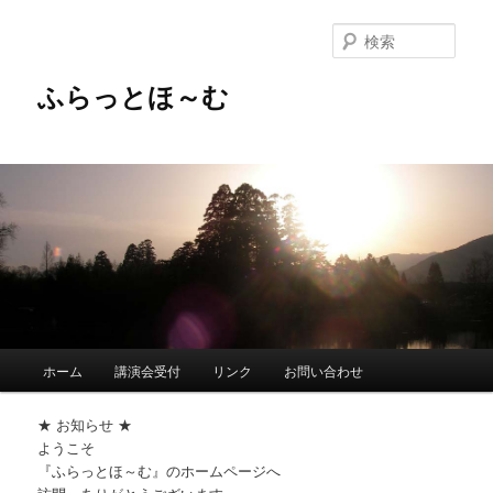
メ
イ
検
ン
索
コ
ふらっとほ～む
ン
テ
ン
ツ
へ
移
動
メ
ホーム
講演会受付
リンク
お問い合わせ
イ
ン
★ お知らせ ★
メ
ようこそ
ニ
『ふらっとほ～む』のホームページへ
ュ