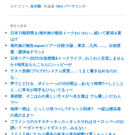
カテゴリー:
未分類
作成者:
hiro
パーマリンク
最近の投稿
日本13都府県を!海外旅の報告トークわいわい…続いて新潟＆富
山!?
海外旅の報告Japanツアー日程!大阪…東京…九州……。出前授
業・講演会チラシ♪
日本ツアー2023!出前授業&トークライヴ…わくわく交流しません
か♪地球あちらこちらにハッピーが
テスト投稿!ブログのシステム変更……うまく書き込めるのか、
な…
声でとどける、ボイシーっの10分間は…あ!もう時間?〜しとしと
と…に草木が両手をひらいてるぅ〜
美術館、そこは心の美しい方々が〜名古屋は でら優しいだもん
で〜
地球一周は、じっくり待つべし?チャンス到来? 〜碇は横浜港
の底のまま〜
フラメンコのカチカチッタッカッタッカそれはヨーロッパへのお
誘い？ 〜ダイヤモンドダストが…みえない
２０２０年にむかう暖冬の年末〜道内縦断は雪ふぁっふあぁ