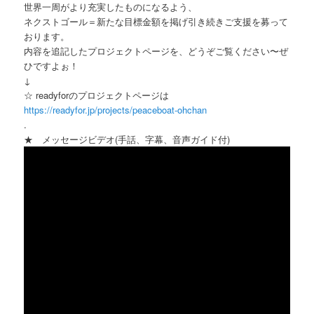
世界一周がより充実したものになるよう、
ネクストゴール＝新たな目標金額を掲げ引き続きご支援を募って
おります。
内容を追記したプロジェクトページを、どうぞご覧ください〜ぜ
ひですよぉ！
↓
☆ readyforのプロジェクトページは
https://readyfor.jp/projects/peaceboat-ohchan
.
★ メッセージビデオ(手話、字幕、音声ガイド付)