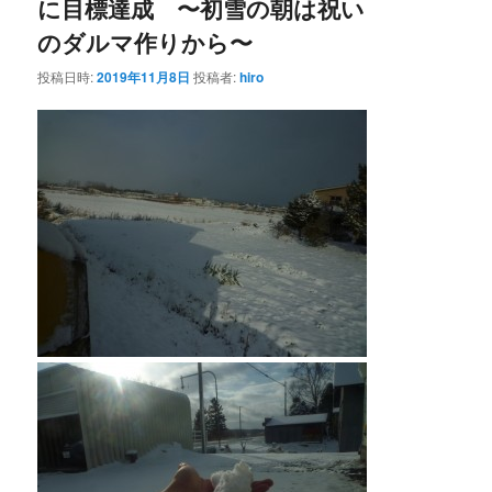
に目標達成 〜初雪の朝は祝い
ー
のダルマ作りから〜
シ
ョ
投稿日時:
2019年11月8日
投稿者:
hiro
ン