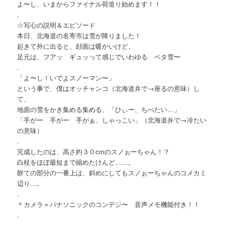
よ〜し、いまからファイナル荷造り始めます！！
.
☆写心の説明＆エピソード
本日、北海道の名寄市は雪が降りました！
起きて外に出ると、顔面は暖かいけど、
足元は、フアッ ギュッって感じでいわゆる ベタ雪〜
.
「よ〜し！いでよスノーマン〜」
という事で、僕はオッチャンコ（北海道弁で→座るの意味）し
て、
地面の雪をかき集める集める、「ひぃー、ちべたい…」
「手がー 手がー 手がぁ、しゃっこい」（北海道弁で→冷たい
の意味）
.
完成したのは、高さ約３０cmのスノぉーちゃん！？
白杖をほぼ最短まで縮めたけんど……。
餅ての部分の一番上は、斜めにしてもスノぉーちゃんのコメカミ
辺り…。
.
＊カメラ＝パナソニックのコンデジ〜 音声メモ機能付き！！
.