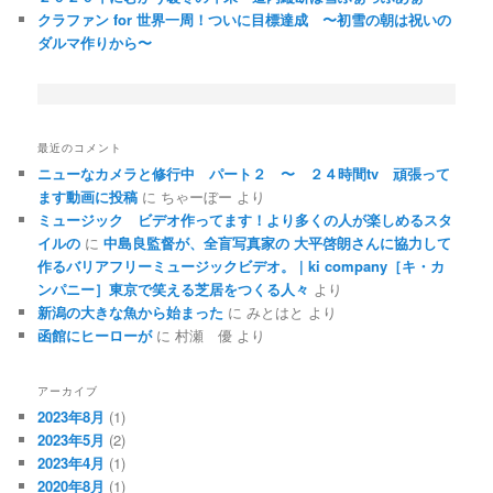
クラファン for 世界一周！ついに目標達成 〜初雪の朝は祝いの
ダルマ作りから〜
最近のコメント
ニューなカメラと修行中 パート２ 〜 ２４時間tv 頑張って
ます動画に投稿
に
ちゃーぼー
より
ミュージック ビデオ作ってます！より多くの人が楽しめるスタ
イルの
に
中島良監督が、全盲写真家の 大平啓朗さんに協力して
作るバリアフリーミュージックビデオ。 | ki company［キ・カ
ンパニー］東京で笑える芝居をつくる人々
より
新潟の大きな魚から始まった
に
みとはと
より
函館にヒーローが
に
村瀬 優
より
アーカイブ
2023年8月
(1)
2023年5月
(2)
2023年4月
(1)
2020年8月
(1)