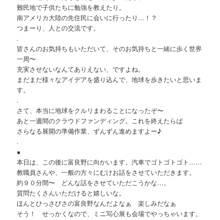
難民地で子供たちに勉強を教えたり。
南アメリカ大陸の先住民に会いに行ったり…！？
つまーり、人との交流です。
.
皆さんのお気持ちもいただいて、そのお気持ちと一緒に歩く世界
一周〜
充実させないなんてありえない、ですよね。
まだまだ様々なアイデアを盛り込んで、地球を歩きたいと思いま
す。
.
さて、本当に地球をクルリまわることになったぞ〜
あと一週間のクラウドファンディング。これを終えたらば
さらなる展開の準備作業、ずんずん進めますよー♪
.
●
本日は、この後に富良野に向かいます。汽車でゴトゴトゴト……
教職員さんや、一般の方々にむけお話をさせていただきます。
約９０分間〜 どんな話をさせていただこうかな…。
質問たくさんいただけると嬉しいな。
ほんとひっさびさの富良野なんだよなぁ 楽しみだなぁ
そう！ せっかくなので、ミニ写心展も会場でやっちゃいます。