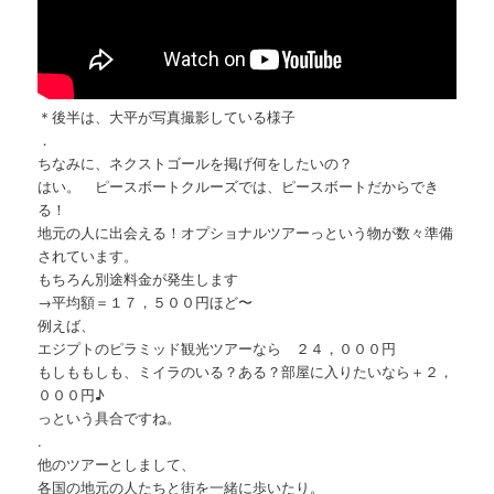
＊後半は、大平が写真撮影している様子
．
ちなみに、ネクストゴールを掲げ何をしたいの？
はい。 ピースボートクルーズでは、ピースボートだからでき
る！
地元の人に出会える！オプショナルツアーっという物が数々準備
されています。
もちろん別途料金が発生します
→平均額＝１７，５００円ほど〜
例えば、
エジプトのピラミッド観光ツアーなら ２４，０００円
もしももしも、ミイラのいる？ある？部屋に入りたいなら＋２，
０００円♪
っという具合ですね。
.
他のツアーとしまして、
各国の地元の人たちと街を一緒に歩いたり。