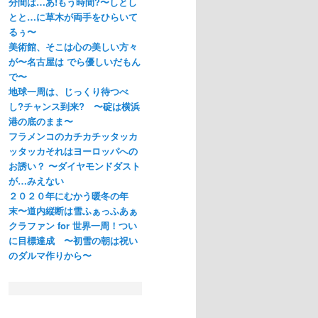
分間は…あ!もう時間?〜しとし
とと…に草木が両手をひらいて
るぅ〜
美術館、そこは心の美しい方々
が〜名古屋は でら優しいだもん
で〜
地球一周は、じっくり待つべ
し?チャンス到来? 〜碇は横浜
港の底のまま〜
フラメンコのカチカチッタッカ
ッタッカそれはヨーロッパへの
お誘い？ 〜ダイヤモンドダスト
が…みえない
２０２０年にむかう暖冬の年
末〜道内縦断は雪ふぁっふあぁ
クラファン for 世界一周！つい
に目標達成 〜初雪の朝は祝い
のダルマ作りから〜