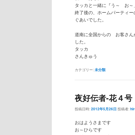
タッカと一緒に『う～ お～
終了後の、ホームパーティー
ぐあいでした。
道南に全国からの お客さん
した。
タッカ
さんきゅう
カテゴリー:
未分類
夜好伝者-花４号
投稿日時:
2012年5月26日
投稿者:
hi
おはようさまです
お～ひらです