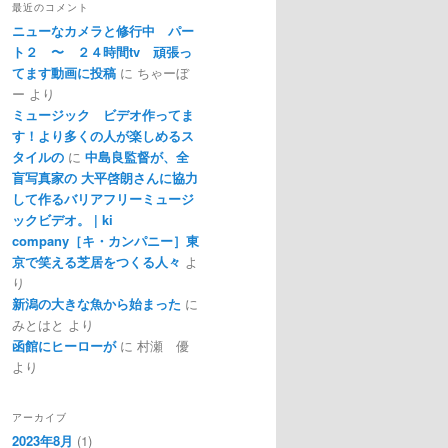
最近のコメント
ニューなカメラと修行中 パー
ト２ 〜 ２４時間tv 頑張っ
てます動画に投稿
に
ちゃーぼ
ー
より
ミュージック ビデオ作ってま
す！より多くの人が楽しめるス
タイルの
に
中島良監督が、全
盲写真家の 大平啓朗さんに協力
して作るバリアフリーミュージ
ックビデオ。 | ki
company［キ・カンパニー］東
京で笑える芝居をつくる人々
よ
り
新潟の大きな魚から始まった
に
みとはと
より
函館にヒーローが
に
村瀬 優
より
アーカイブ
2023年8月
(1)