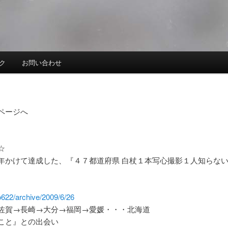
ク
お問い合わせ
ページへ
☆
年かけて達成した、『４７都道府県 白杖１本写心撮影１人知らない
o622/archive/2009/6/26
佐賀→長崎→大分→福岡→愛媛・・・北海道
こと』との出会い