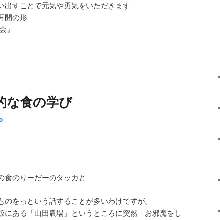
い出すことで元気や勇気をいただきます
再開の形
二会』
的な食の学び
ro
の食のりーだーのタッカと
ものをっという話することが多いわけですが。
飯にある「山田農場」というところに突然 お邪魔をし