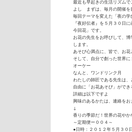
最近も早起きの生活リズムで
よし まずは、毎月の開催を
毎回テーマを変えた「夜の学
『夜好伝者』を５月３０日に
今回花」です。
お花の先生をお呼びして、博
します。
あそび心満点に、皆で、お花
そして、自分で創った世界に
オーケー
なんと、ワンドリンク月
わたしの師匠である先生は、
自由に「お花あそび」ができ
詳細は以下ですよ
興味のあるかたは、連絡をお
↓
香りの季節だ！世界の花やか
～定期便ー００４～
●日時：２０１２年５月３０