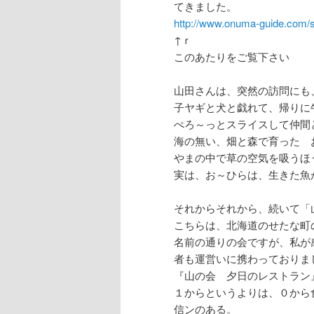
てきました。
http://www.onuma-guide.com/
↑ｒ
このあたりをご覧下さい
山田さんは、突然の訪問にも
子ヤギと犬と戯れて、帰りに
ぺろ～っとスライスして仲間
海の無い、畑と森で育った 
やまの中で草の空気を吸うほ
実は、お～ひらは、生きた魚
それからそれから、続いて「
こちらは、北海道のせたな町
名前の通りの会ですが、私が
者も運営いに携わっておりま
『山の会 夕日のレストラン
１からというよりは、０から
信ンのある。