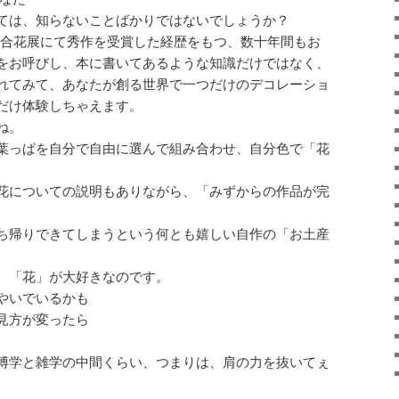
ては、知らないことばかりではないでしょうか？
道連合花展にて秀作を受賞した経歴をもつ、数十年間もお
をお呼びし、本に書いてあるような知識だけではなく、
れてみて、あなたが創る世界で一つだけのデコレーショ
だけ体験しちゃえます。
ね。
葉っぱを自分で自由に選んで組み合わせ、自分色で「花
花についての説明もありながら、「みずからの作品が完
ち帰りできてしまうという何とも嬉しい自作の「お土産
、「花」が大好きなのです。
やいでいるかも
見方が変ったら
博学と雑学の中間くらい、つまりは、肩の力を抜いてぇ