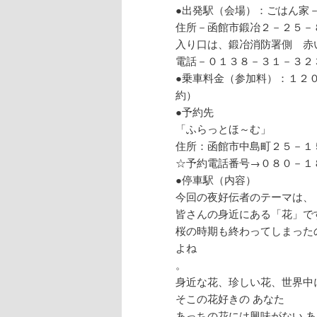
●出発駅（会場）：ごはん家
住所－函館市鍛冶２－２５－
入り口は、鍛冶消防署側 赤
電話－０１３８－３１－３２
●乗車料金（参加料）：１２
約）
●予約先
「ふらっとほ～む」
住所：函館市中島町２５－１
☆予約電話番号→０８０－１
●停車駅（内容）
今回の夜好伝者のテーマは、
皆さんの身近にある「花」で
桜の時期も終わってしまった
よね
。
身近な花、珍しい花、世界中
そこの花好きの あなた
あっちの花には興味がない 