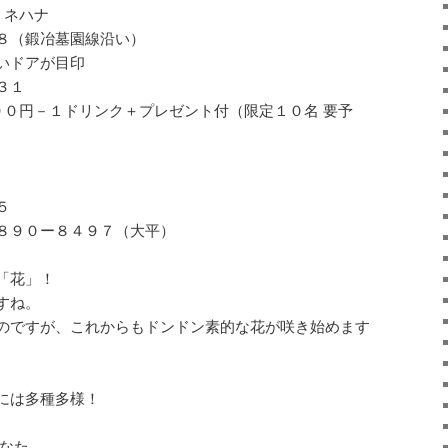
－ネハナ
８（鍛冶墓園線沿い）
いドアが目印
３１
００円－１ドリンク＋プレゼント付（限定１０名 要予
５
８９０ー８４９７（大平）
「花」！
すね。
のですが、これからもドンドン素的な花が咲き始めます
には多種多様！
あなた