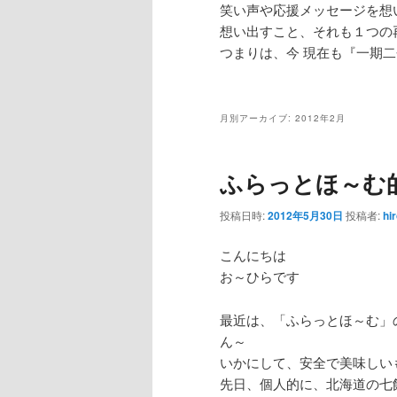
笑い声や応援メッセージを想
想い出すこと、それも１つの
つまりは、今 現在も『一期
月別アーカイブ:
2012年2月
ふらっとほ～む
投稿日時:
2012年5月30日
投稿者:
hi
こんにちは
お～ひらです
最近は、「ふらっとほ～む」
ん～
いかにして、安全で美味しい
先日、個人的に、北海道の七