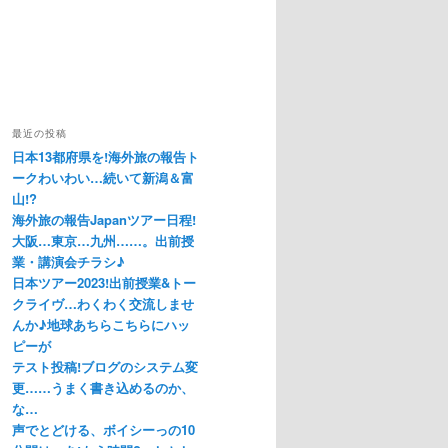
最近の投稿
日本13都府県を!海外旅の報告ト
ークわいわい…続いて新潟＆富
山!?
海外旅の報告Japanツアー日程!
大阪…東京…九州……。出前授
業・講演会チラシ♪
日本ツアー2023!出前授業&トー
クライヴ…わくわく交流しませ
んか♪地球あちらこちらにハッ
ピーが
テスト投稿!ブログのシステム変
更……うまく書き込めるのか、
な…
声でとどける、ボイシーっの10