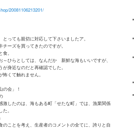
shop/20081106213201/
、とっても親切に対応して下さいましたア。
牛チーズを買ってきたのですが。
と食。
お～ひらとしては、なんだか 新鮮な海もいいですが、
うが身近なのだと再確認でした。
が怖くて触れません。
山の会」！
の
感激したのは、海もある町「せたな町」では、漁業関係
した。
』
食のことを考え、生産者のコメントの全てに、誇りと自