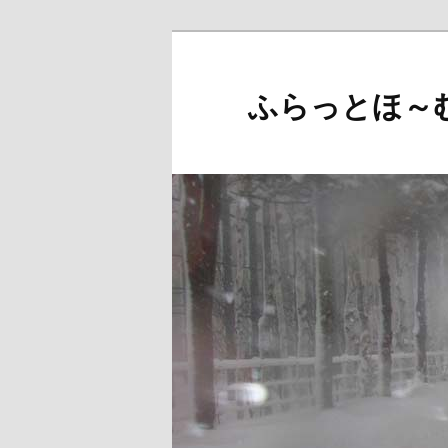
メ
サ
イ
ブ
ン
コ
ふらっとほ～
コ
ン
ン
テ
テ
ン
ン
ツ
ツ
へ
へ
移
移
動
動