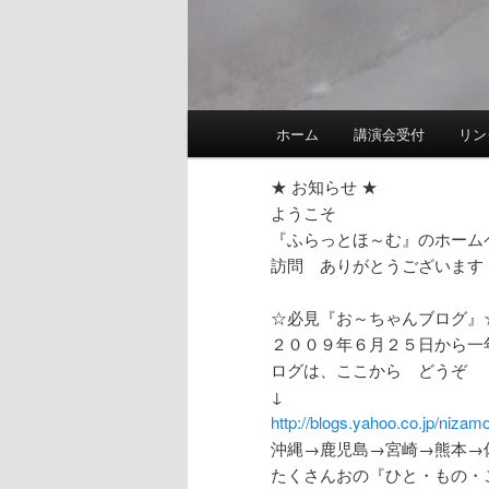
メ
ホーム
講演会受付
リン
イ
ン
★ お知らせ ★
メ
ようこそ
ニ
『ふらっとほ～む』のホーム
ュ
訪問 ありがとうございます
ー
☆必見『お～ちゃんブログ』
２００９年６月２５日から一
ログは、ここから どうぞ
↓
http://blogs.yahoo.co.jp/nizam
沖縄→鹿児島→宮崎→熊本→
たくさんおの『ひと・もの・