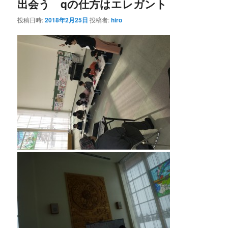
出会う qの仕方はエレガント
ー
シ
投稿日時:
2018年2月25日
投稿者:
hiro
ョ
ン