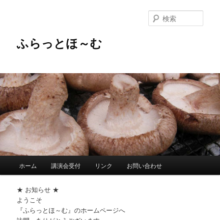
メ
イ
検
ン
索
コ
ふらっとほ～む
ン
テ
ン
ツ
へ
移
動
メ
ホーム
講演会受付
リンク
お問い合わせ
イ
ン
★ お知らせ ★
メ
ようこそ
ニ
『ふらっとほ～む』のホームページへ
ュ