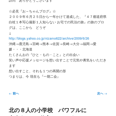
訪問 ありがとうございます
ー
☆必見『お～ちゃんブログ』☆
２００９年６月２５日から一年かけて達成した、『４７都道府県
白杖１本写心撮影１人知らない お宅での民泊の旅』の旅のブロ
グは、ここから どうぞ
↓
http://blogs.yahoo.co.jp/nizamo622/archive/2009/6/26
沖縄→鹿児島→宮崎→熊本→佐賀→長崎→大分→福岡→愛
媛・・・北海道
たくさんおの『ひと・もの・こと』との出会い
笑い声や応援メッセージを想い出すことで元気や勇気をいただき
ます
想い出すこと、それも１つの再開の形
つまりは、今 現在も『一期二会』
投
←
前へ
次へ
→
稿
ナ
北の８人の小学校 パワフルに
ビ
ゲ