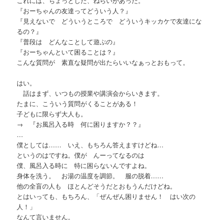
これには、ちょっとした、ねらいがあった。
『おーちゃんの友達ってどういう人？』
『見えないで どういうところで どういうキッカケで友達にな
るの？』
『普段は どんなことして遊ぶの』
『おーちゃんといて困ることは？』
こんな質問が 素直な疑問が出たらいいなぁっとおもって。
はい。
話はまず、いつもの授業や講演会からいきます。
たまに、こういう質問がくることがある！
子どもに限らず大人も。
→ 『お風呂入る時 何に困りますか？？』
…
僕としては…… いえ、もちろん答えますけどね…
というのはですね。僕が んーってなるのは
僕、風呂入る時に 特に困らないんですよね。
身体を洗う。 お湯の温度を調節。 服の脱着……
他の全盲の人も ほとんどそうだとおもうんだけどね。
とはいっても、もちろん、「ぜんぜん困りません！ はい次の
人！」
なんて言いません。