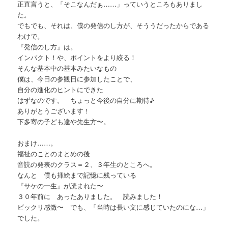
正直言うと、「そこなんだぁ……」っていうところもありまし
た。
でもでも、それは、僕の発信のし方が、そううだったからである
わけで。
『発信のし方』は。
インパクト！や、ポイントをより絞る！
そんな基本中の基本みたいなもの
僕は、今日の参観日に参加したことで、
自分の進化のヒントにできた
はずなのです。 ちょっと今後の自分に期待♪
ありがとうございます！
下多寄の子ども達や先生方〜。
おまけ……。
福祉のことのまとめの後
音読の発表のクラス＝２、３年生のところへ。
なんと 僕も挿絵まで記憶に残っている
『サケの一生』が読まれた〜
３０年前に あったありました。 読みました！
ビックリ感激〜 でも、「当時は長い文に感じていたのにな…」
でした。