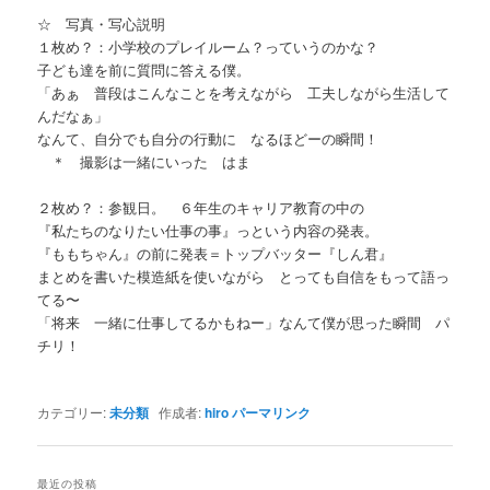
☆ 写真・写心説明
１枚め？：小学校のプレイルーム？っていうのかな？
子ども達を前に質問に答える僕。
「あぁ 普段はこんなことを考えながら 工夫しながら生活して
んだなぁ」
なんて、自分でも自分の行動に なるほどーの瞬間！
＊ 撮影は一緒にいった はま
２枚め？：参観日。 ６年生のキャリア教育の中の
『私たちのなりたい仕事の事』っという内容の発表。
『ももちゃん』の前に発表＝トップバッター『しん君』
まとめを書いた模造紙を使いながら とっても自信をもって語っ
てる〜
「将来 一緒に仕事してるかもねー」なんて僕が思った瞬間 パ
チリ！
カテゴリー:
未分類
作成者:
hiro
パーマリンク
最近の投稿