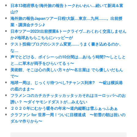
日本13都府県を!海外旅の報告トークわいわい…続いて新潟＆富
山!?
海外旅の報告Japanツアー日程!大阪…東京…九州……。出前授
業・講演会チラシ♪
日本ツアー2023!出前授業&トークライヴ…わくわく交流しません
か♪地球あちらこちらにハッピーが
テスト投稿!ブログのシステム変更……うまく書き込めるのか、
な…
声でとどける、ボイシーっの10分間は…あ!もう時間?〜しとしと
と…に草木が両手をひらいてるぅ〜
美術館、そこは心の美しい方々が〜名古屋は でら優しいだもん
で〜
地球一周は、じっくり待つべし?チャンス到来? 〜碇は横浜港
の底のまま〜
フラメンコのカチカチッタッカッタッカそれはヨーロッパへのお
誘い？ 〜ダイヤモンドダストが…みえない
２０２０年にむかう暖冬の年末〜道内縦断は雪ふぁっふあぁ
クラファン for 世界一周！ついに目標達成 〜初雪の朝は祝いの
ダルマ作りから〜