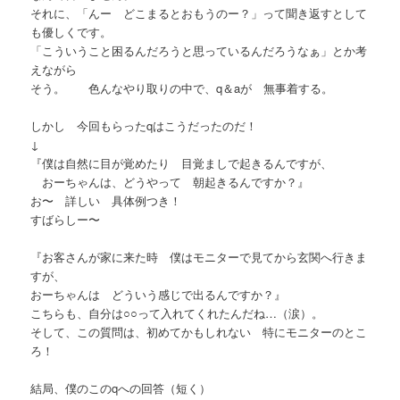
それに、「んー どこまるとおもうのー？」って聞き返すとして
も優しくです。
「こういうこと困るんだろうと思っているんだろうなぁ」とか考
えながら
そう。 色んなやり取りの中で、q＆aが 無事着する。
しかし 今回もらったqはこうだったのだ！
↓
『僕は自然に目が覚めたり 目覚ましで起きるんですが、
おーちゃんは、どうやって 朝起きるんですか？』
お〜 詳しい 具体例つき！
すばらしー〜
『お客さんが家に来た時 僕はモニターで見てから玄関へ行きま
すが、
おーちゃんは どういう感じで出るんですか？』
こちらも、自分は○○って入れてくれたんだね…（涙）。
そして、この質問は、初めてかもしれない 特にモニターのとこ
ろ！
結局、僕のこのqへの回答（短く）