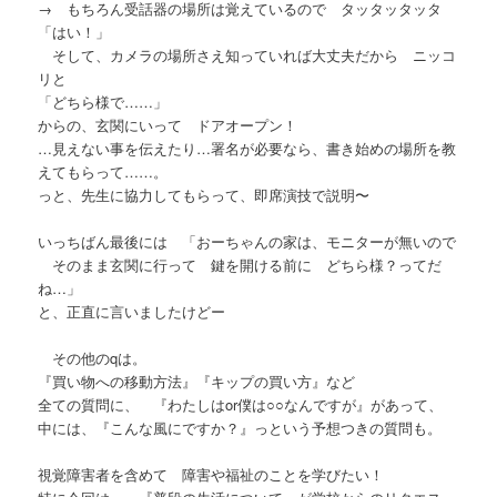
→ もちろん受話器の場所は覚えているので タッタッタッタ
「はい！」
そして、カメラの場所さえ知っていれば大丈夫だから ニッコ
リと
「どちら様で……」
からの、玄関にいって ドアオープン！
…見えない事を伝えたり…署名が必要なら、書き始めの場所を教
えてもらって……。
っと、先生に協力してもらって、即席演技で説明〜
いっちばん最後には 「おーちゃんの家は、モニターが無いので
そのまま玄関に行って 鍵を開ける前に どちら様？ってだ
ね…」
と、正直に言いましたけどー
その他のqは。
『買い物への移動方法』『キップの買い方』など
全ての質問に、 『わたしはor僕は○○なんですが』があって、
中には、『こんな風にですか？』っという予想つきの質問も。
視覚障害者を含めて 障害や福祉のことを学びたい！