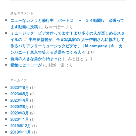
最近のコメント
ニューなカメラと修行中 パート２ 〜 ２４時間tv 頑張って
ます動画に投稿
に
ちゃーぼー
より
ミュージック ビデオ作ってます！より多くの人が楽しめるスタ
イルの
に
中島良監督が、全盲写真家の 大平啓朗さんに協力して
作るバリアフリーミュージックビデオ。 | ki company［キ・カ
ンパニー］東京で笑える芝居をつくる人々
より
新潟の大きな魚から始まった
に
みとはと
より
函館にヒーローが
に
村瀬 優
より
アーカイブ
2023年8月
(1)
2023年5月
(2)
2023年4月
(1)
2020年8月
(1)
2020年3月
(2)
2020年1月
(1)
2019年12月
(1)
2019年11月
(1)