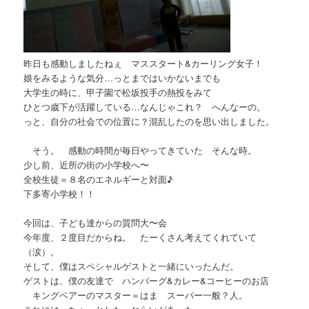
昨日も感動しましたねぇ マススタート&カーリング女子！
娘をみるような気分…っとまではいかないまでも
大学生の時に、甲子園で松坂投手の熱投をみて
ひとつ歳下が活躍している…なんじゃこれ？ へんなーの。
っと、自分の社会での位置に？混乱したのを思い出しました。
そう。 感動の時間が毎日やってきていた そんな時。
少し前、近所の街の小学校へ〜
全校生徒＝８名のエネルギーと対面♪
下多寄小学校！！
今回は、子ども達からの質問大〜会
今年度、２度目だからね。 たーくさん考えてくれていて
（涙）。
そして、僕はスペシャルゲストと一緒にいったんだ。
ゲストは、僕の友達で ハンバーグ&カレー&コーヒーのお店
キングベアーのマスター＝はま スーパー一般？人。