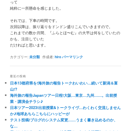
って
純粋に一所懸命を感じました。
それでは、下車の時間です。
次回以降は、振り返りをドンドン盛りこんでいきますので。
これまでの数か月間、『ふらとほ〜む』の大平は何をしていたの
かも、注目していた
だければと思います。
カテゴリー:
未分類
作成者:
hiro
パーマリンク
最近の投稿
日本13都府県を!海外旅の報告トークわいわい…続いて新潟＆富
山!?
海外旅の報告Japanツアー日程!大阪…東京…九州……。出前授
業・講演会チラシ♪
日本ツアー2023!出前授業&トークライヴ…わくわく交流しません
か♪地球あちらこちらにハッピーが
テスト投稿!ブログのシステム変更……うまく書き込めるのか、
な…