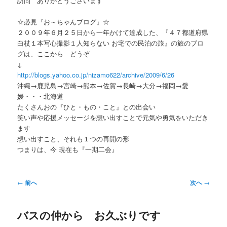
訪問 ありがとうございます
ー
☆必見『お～ちゃんブログ』☆
２００９年６月２５日から一年かけて達成した、『４７都道府県
白杖１本写心撮影１人知らない お宅での民泊の旅』の旅のブロ
グは、ここから どうぞ
↓
http://blogs.yahoo.co.jp/nizamo622/archive/2009/6/26
沖縄→鹿児島→宮崎→熊本→佐賀→長崎→大分→福岡→愛
媛・・・北海道
たくさんおの『ひと・もの・こと』との出会い
笑い声や応援メッセージを想い出すことで元気や勇気をいただき
ます
想い出すこと、それも１つの再開の形
つまりは、今 現在も『一期二会』
投
←
前へ
次へ
→
稿
ナ
バスの仲から お久ぶりです
ビ
ゲ