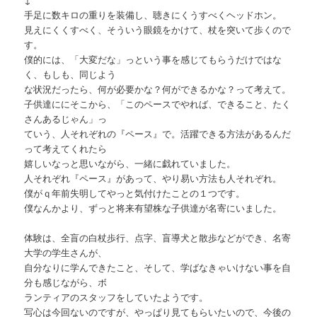
手足に数キロの重りを装備し、聴きにくうすべくヘッドホン。
見えにくくすべく、そういう眼鏡をかけて、杖を突いて歩くので
す。
僕的には、「大変だな」っという事を感じてもらうだけではな
く、もしも、同じよう
な状況だったら、何が必要かな？何ができるかな？って考えて。
子供達ににそこから、「このペースでやれば、できること、たく
さんあるじゃん」っ
ていう、人それぞれの『ペース』で。活躍できる方法があるんだ
って考えてくれたら
嬉しいなっと思いながら、一緒に戯れていました。
人それぞれ『ペース』があって、やり易い方法も人それぞれ。
僕がｑ年前失明してやっと気付けたことの１つです。
僕なんかより、ずっと将来有望株な子供達が名寄にいました。
体験は、全盲の白杖歩行、点字、盲導犬と散歩などができ、名寄
大学の学生さんが、
自分なりに学んできたこと、そして、学ばなきゃいけない事を自
分も感じながら、ボ
ランティアのスタッフをしていたようです。
写心は今回ないのですが、やっぱり見てもらいたいので、今後の