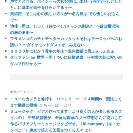
声でとどける、ボイシーっの10分間は…あ!もう時間?〜しとしと
と…に草木が両手をひらいてるぅ〜
美術館、そこは心の美しい方々が〜名古屋は でら優しいだもん
で〜
地球一周は、じっくり待つべし?チャンス到来? 〜碇は横浜港
の底のまま〜
フラメンコのカチカチッタッカッタッカそれはヨーロッパへのお
誘い？ 〜ダイヤモンドダストが…みえない
２０２０年にむかう暖冬の年末〜道内縦断は雪ふぁっふあぁ
クラファン for 世界一周！ついに目標達成 〜初雪の朝は祝いの
ダルマ作りから〜
最近のコメント
ニューなカメラと修行中 パート２ 〜 ２４時間tv 頑張って
ます動画に投稿
に
ちゃーぼー
より
ミュージック ビデオ作ってます！より多くの人が楽しめるスタ
イルの
に
中島良監督が、全盲写真家の 大平啓朗さんに協力して
作るバリアフリーミュージックビデオ。 | ki company［キ・カ
ンパニー］東京で笑える芝居をつくる人々
より