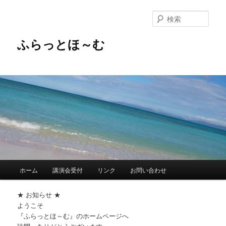
メ
イ
検
ン
索
コ
ふらっとほ～む
ン
テ
ン
ツ
へ
移
動
メ
ホーム
講演会受付
リンク
お問い合わせ
イ
ン
★ お知らせ ★
メ
ようこそ
ニ
『ふらっとほ～む』のホームページへ
ュ