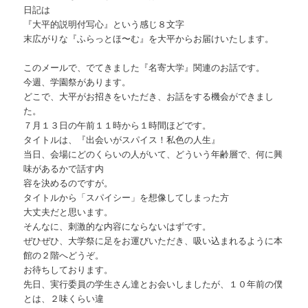
日記は
『大平的説明付写心』という感じ８文字
末広がりな『ふらっとほ〜む』を大平からお届けいたします。
このメールで、でてきました『名寄大学』関連のお話です。
今週、学園祭があります。
どこで、大平がお招きをいただき、お話をする機会ができまし
た。
７月１３日の午前１１時から１時間ほどです。
タイトルは、『出会いがスパイス！私色の人生』
当日、会場にどのくらいの人がいて、どういう年齢層で、何に興
味があるかで話す内
容を決めるのですが。
タイトルから「スパイシー」を想像してしまった方
大丈夫だと思います。
そんなに、刺激的な内容にならないはずです。
ぜひぜひ、大学祭に足をお運びいただき、吸い込まれるように本
館の２階へどうぞ。
お待ちしております。
先日、実行委員の学生さん達とお会いしましたが、１０年前の僕
とは、２味くらい違