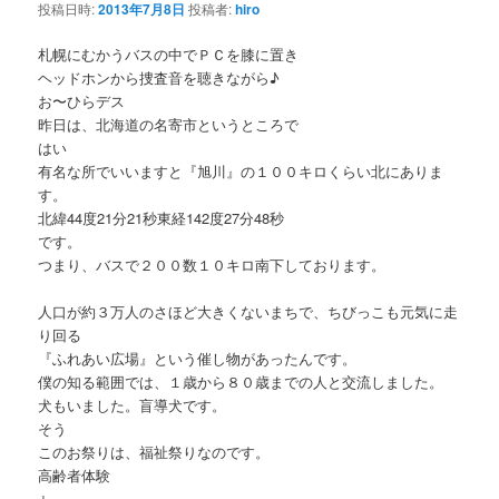
投稿日時:
2013年7月8日
投稿者:
hiro
ー
シ
札幌にむかうバスの中でＰＣを膝に置き
ョ
ヘッドホンから捜査音を聴きながら♪
ン
お〜ひらデス
昨日は、北海道の名寄市というところで
はい
有名な所でいいますと『旭川』の１００キロくらい北にありま
す。
北緯44度21分21秒東経142度27分48秒
です。
つまり、バスで２００数１０キロ南下しております。
人口が約３万人のさほど大きくないまちで、ちびっこも元気に走
り回る
『ふれあい広場』という催し物があったんです。
僕の知る範囲では、１歳から８０歳までの人と交流しました。
犬もいました。盲導犬です。
そう
このお祭りは、福祉祭りなのです。
高齢者体験
↓