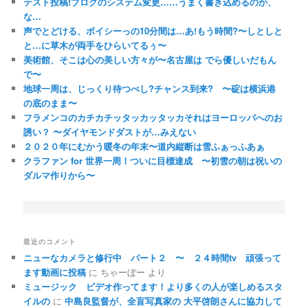
テスト投稿!ブログのシステム変更……うまく書き込めるのか、
な…
声でとどける、ボイシーっの10分間は…あ!もう時間?〜しとしと
と…に草木が両手をひらいてるぅ〜
美術館、そこは心の美しい方々が〜名古屋は でら優しいだもん
で〜
地球一周は、じっくり待つべし?チャンス到来? 〜碇は横浜港
の底のまま〜
フラメンコのカチカチッタッカッタッカそれはヨーロッパへのお
誘い？ 〜ダイヤモンドダストが…みえない
２０２０年にむかう暖冬の年末〜道内縦断は雪ふぁっふあぁ
クラファン for 世界一周！ついに目標達成 〜初雪の朝は祝いの
ダルマ作りから〜
最近のコメント
ニューなカメラと修行中 パート２ 〜 ２４時間tv 頑張って
ます動画に投稿
に
ちゃーぼー
より
ミュージック ビデオ作ってます！より多くの人が楽しめるスタ
イルの
に
中島良監督が、全盲写真家の 大平啓朗さんに協力して