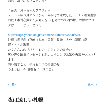
訪問 ありがとうございます
ー
☆必見『お～ちゃんブログ』☆
２００９年６月２５日から一年かけて達成した、『４７都道府県
白杖１本写心撮影１人知らない お宅での民泊の旅』の旅のブロ
グは、ここから どうぞ
↓
http://blogs.yahoo.co.jp/nizamo622/archive/2009/6/26
沖縄→鹿児島→宮崎→熊本→佐賀→長崎→大分→福岡→愛
媛・・・北海道
たくさんおの『ひと・もの・こと』との出会い
笑い声や応援メッセージを想い出すことで元気や勇気をいただき
ます
想い出すこと、それも１つの再開の形
つまりは、今 現在も『一期二会』
投
←
前へ
次へ
→
稿
ナ
夜は涼しい札幌
ビ
ゲ