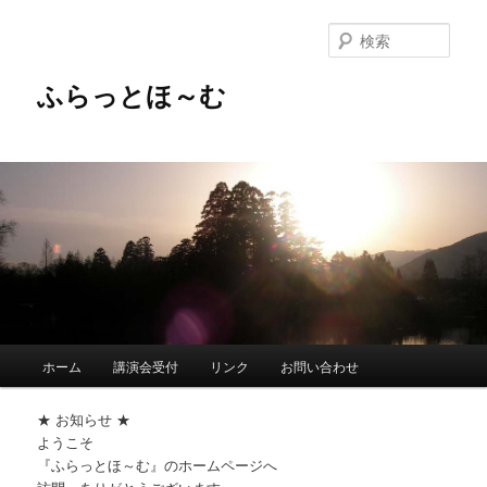
メ
イ
検
ン
索
コ
ふらっとほ～む
ン
テ
ン
ツ
へ
移
動
メ
ホーム
講演会受付
リンク
お問い合わせ
イ
ン
★ お知らせ ★
メ
ようこそ
ニ
『ふらっとほ～む』のホームページへ
ュ