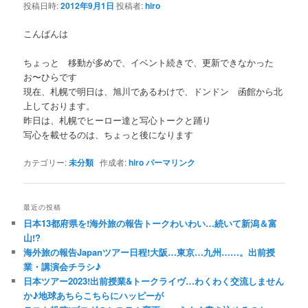
投稿日時:
2012年9月1日
投稿者:
hiro
ー
シ
こんばんは
ョ
ン
ちょっと 移動が多めで、イベント続きで、更新できなかった
お〜ひらです
現在、札幌で明日は、旭川であるわけで、ドンドン 函館から北
上しております。
昨日は、札幌でヒーロー達と写心トークと踊り
写心を載せるのは、ちょっと後になります
カテゴリー:
未分類
作成者:
hiro
パーマリンク
最近の投稿
日本13都府県を!海外旅の報告トークわいわい…続いて新潟＆富
山!?
海外旅の報告Japanツアー日程!大阪…東京…九州……。出前授
業・講演会チラシ♪
日本ツアー2023!出前授業&トークライヴ…わくわく交流しません
か♪地球あちらこちらにハッピーが