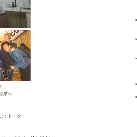
！
銀座〜
にてトーク
。