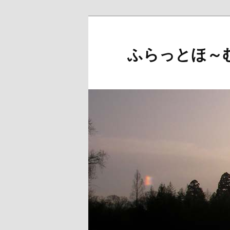
メ
イ
ン
ふらっとほ～
コ
ン
テ
ン
ツ
へ
移
動