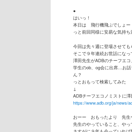
●
はいっ！
本日は 飛行機飛ぶでしょー
っと前回同様に安易な気持ち
今回は先々週に登場させても
そこで９年連続お世話になっ
澤田先生がADBのチーフエ
学生のob、og会に出席…お
ん？
っとおもって検索してみた
↓
ADBチーフエコノミストに澤田康幸氏を
https://www.adb.org/ja/news/
おーー おもったより 先生
先生のやっていること、やっ
さすがに９年も会っていれば