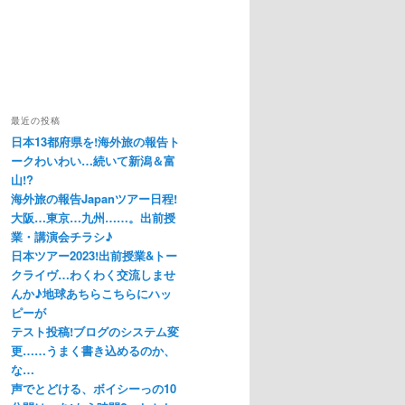
最近の投稿
日本13都府県を!海外旅の報告ト
ークわいわい…続いて新潟＆富
山!?
海外旅の報告Japanツアー日程!
大阪…東京…九州……。出前授
業・講演会チラシ♪
日本ツアー2023!出前授業&トー
クライヴ…わくわく交流しませ
んか♪地球あちらこちらにハッ
ピーが
テスト投稿!ブログのシステム変
更……うまく書き込めるのか、
な…
声でとどける、ボイシーっの10