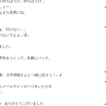
で待ちぼうけ…待ちぼうけ…
しょー」
なまら安易にね。
ぁ 行けない…」
わないでよぉ…涙」
ました。
予約をつくって…札幌にバック。
写真家・大平啓朗さんと一緒に話そう！』♪
らメールでメッセージをいただき
す。
p ありがとうございました