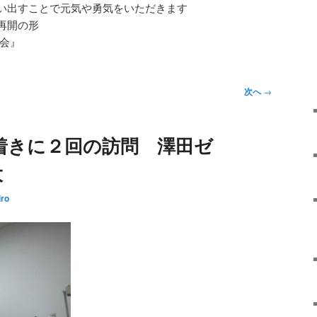
い出すことで元気や勇気をいただきます
再開の形
二会』
次へ
→
着きに２回の訪問 澤田ゼ
大
iro