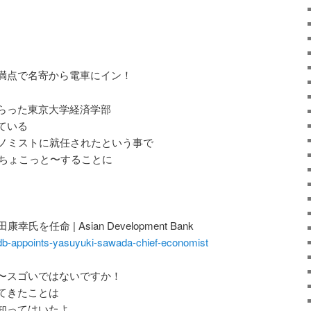
満点で名寄から電車にイン！
らった東京大学経済学部
ている
コノミストに就任されたという事で
話ちょこっと〜することに
任命 | Asian Development Bank
adb-appoints-yasuyuki-sawada-chief-economist
〜スゴいではないですか！
てきたことは
知ってはいたよ。