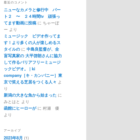
最近のコメント
ニューなカメラと修行中 パー
ト２ 〜 ２４時間tv 頑張っ
てます動画に投稿
に
ちゃーぼ
ー
より
ミュージック ビデオ作ってま
す！より多くの人が楽しめるス
タイルの
に
中島良監督が、全
盲写真家の 大平啓朗さんに協力
して作るバリアフリーミュージ
ックビデオ。 | ki
company［キ・カンパニー］東
京で笑える芝居をつくる人々
よ
り
新潟の大きな魚から始まった
に
みとはと
より
函館にヒーローが
に
村瀬 優
より
アーカイブ
2023年8月
(1)