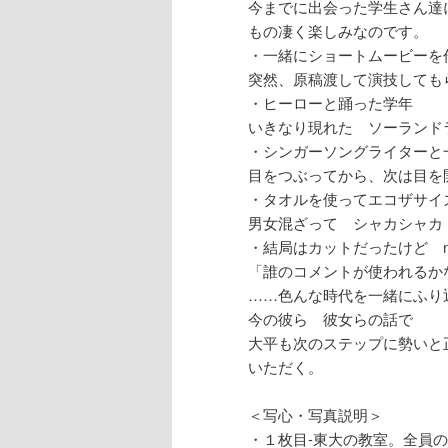
今までに出会った学生さん達
もの凄く楽しみなのです。
・一緒にショートムービーを
突然、原稿渡して演技しても
・ヒーローと踊った学年
いきなり現れた ソーランド
・シンガーソングライターと
目をつぶってから、次は目を
・タオルを使ってエコザサイ
男女混ざって シャカシャカ
・結局はカットだったけど n
「誰のコメントが使われるか
……色んな時代を一緒にふり
今の彼ら 彼女らの話で
大平も次のステップに勢いと
いただく。
＜写心・写真説明＞
・１枚目-東大の教室。全員