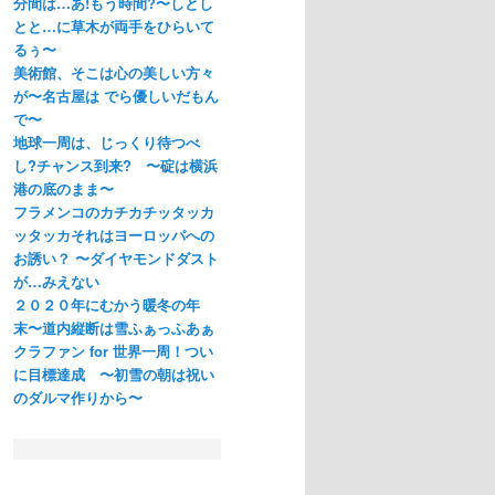
分間は…あ!もう時間?〜しとし
とと…に草木が両手をひらいて
るぅ〜
美術館、そこは心の美しい方々
が〜名古屋は でら優しいだもん
で〜
地球一周は、じっくり待つべ
し?チャンス到来? 〜碇は横浜
港の底のまま〜
フラメンコのカチカチッタッカ
ッタッカそれはヨーロッパへの
お誘い？ 〜ダイヤモンドダスト
が…みえない
２０２０年にむかう暖冬の年
末〜道内縦断は雪ふぁっふあぁ
クラファン for 世界一周！つい
に目標達成 〜初雪の朝は祝い
のダルマ作りから〜