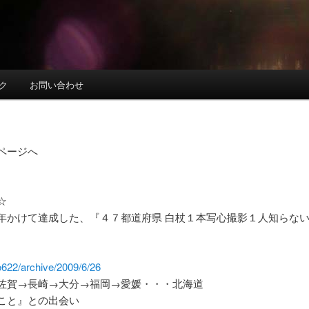
ク
お問い合わせ
ページへ
☆
年かけて達成した、『４７都道府県 白杖１本写心撮影１人知らない
o622/archive/2009/6/26
佐賀→長崎→大分→福岡→愛媛・・・北海道
こと』との出会い