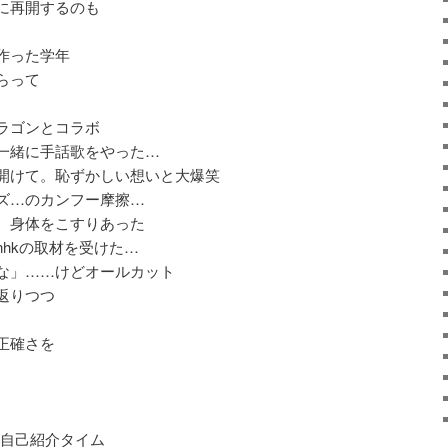
に再開するのも
作った学年
らって
ラゴンとコラボ
一緒に手話歌をやった…
開けて。恥ずかしい想いと大爆笑
ズ…のカンフー摩擦…
 身体をこすりあった
hkの取材を受けた…
な」……けどオールカット
返りつつ
正確さを
の自己紹介タイム