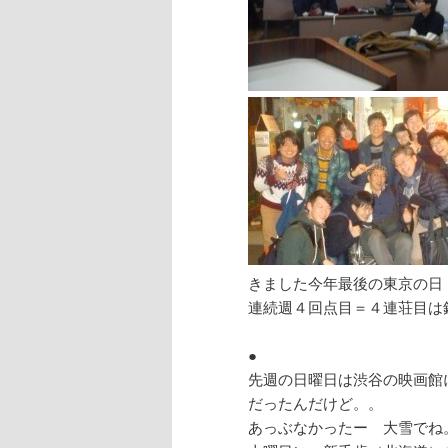
きました今年最後の東京の日
連続週４回点目＝４連荘目は
●
先週の日曜日は渋谷の映画館
だったんだけど。。
あっぶなかったー 大雪でね