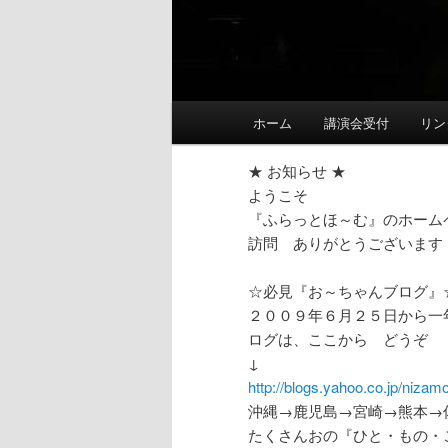
メ
ホーム
講演会受付
リン
イ
ン
★ お知らせ ★
メ
ようこそ
ニ
『ふらっとほ～む』のホーム
ュ
訪問 ありがとうございます
ー
☆必見『お～ちゃんブログ』
２００９年６月２５日から一
ログは、ここから どうぞ
↓
http://blogs.yahoo.co.jp/nizam
沖縄→鹿児島→宮崎→熊本→
たくさんおの『ひと・もの・