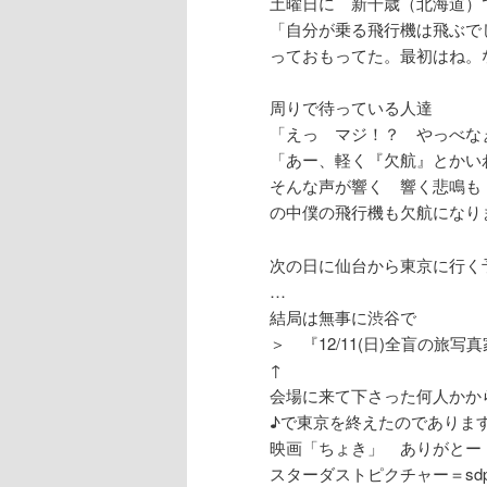
土曜日に 新千歳（北海道）
「自分が乗る飛行機は飛ぶで
っておもってた。最初はね。
周りで待っている人達
「えっ マジ！？ やっべな
「あー、軽く『欠航』とかい
そんな声が響く 響く悲鳴も
の中僕の飛行機も欠航になり
次の日に仙台から東京に行く
…
結局は無事に渋谷で
＞ 『12/11(日)全盲の旅
↑
会場に来て下さった何人かか
♪で東京を終えたのでありま
映画「ちょき」 ありがとー
スターダストピクチャー＝sd