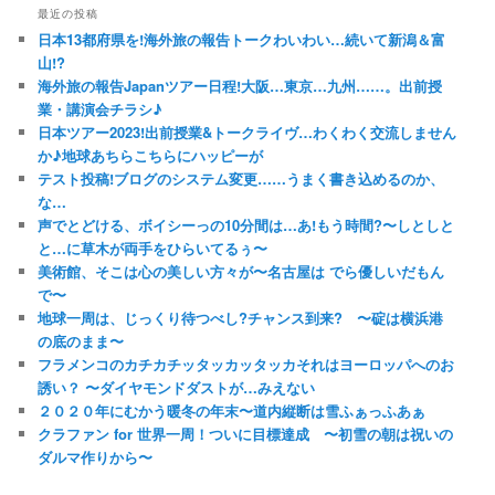
最近の投稿
日本13都府県を!海外旅の報告トークわいわい…続いて新潟＆富
山!?
海外旅の報告Japanツアー日程!大阪…東京…九州……。出前授
業・講演会チラシ♪
日本ツアー2023!出前授業&トークライヴ…わくわく交流しません
か♪地球あちらこちらにハッピーが
テスト投稿!ブログのシステム変更……うまく書き込めるのか、
な…
声でとどける、ボイシーっの10分間は…あ!もう時間?〜しとしと
と…に草木が両手をひらいてるぅ〜
美術館、そこは心の美しい方々が〜名古屋は でら優しいだもん
で〜
地球一周は、じっくり待つべし?チャンス到来? 〜碇は横浜港
の底のまま〜
フラメンコのカチカチッタッカッタッカそれはヨーロッパへのお
誘い？ 〜ダイヤモンドダストが…みえない
２０２０年にむかう暖冬の年末〜道内縦断は雪ふぁっふあぁ
クラファン for 世界一周！ついに目標達成 〜初雪の朝は祝いの
ダルマ作りから〜