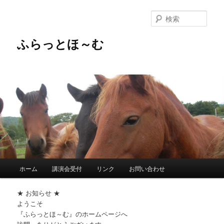
メ
イ
検
ン
索
コ
ふらっとほ～む
ン
テ
ン
ツ
へ
移
動
メ
ホーム
講演会受付
リンク
お問い合わせ
イ
ン
★ お知らせ ★
メ
ようこそ
ニ
『ふらっとほ～む』のホームページへ
ュ