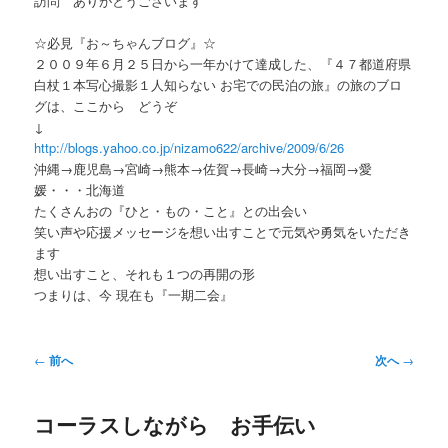
訪問 ありがとうございます
ー
☆必見『お～ちゃんブログ』☆
２００９年６月２５日から一年かけて達成した、『４７都道府県
白杖１本写心撮影１人知らない お宅での民泊の旅』の旅のブロ
グは、ここから どうぞ
↓
http://blogs.yahoo.co.jp/nizamo622/archive/2009/6/26
沖縄→鹿児島→宮崎→熊本→佐賀→長崎→大分→福岡→愛
媛・・・北海道
たくさんおの『ひと・もの・こと』との出会い
笑い声や応援メッセージを想い出すことで元気や勇気をいただき
ます
想い出すこと、それも１つの再開の形
つまりは、今 現在も『一期二会』
投
←
前へ
次へ
→
稿
ナ
コーラスしながら お手伝い
ビ
ゲ