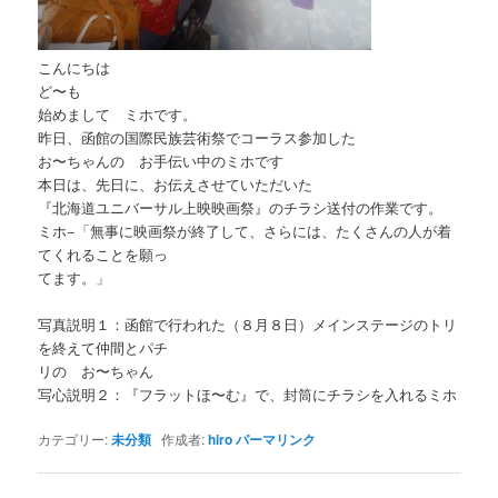
こんにちは
ど〜も
始めまして ミホです。
昨日、函館の国際民族芸術祭でコーラス参加した
お〜ちゃんの お手伝い中のミホです
本日は、先日に、お伝えさせていただいた
『北海道ユニバーサル上映映画祭』のチラシ送付の作業です。
ミホ−「無事に映画祭が終了して、さらには、たくさんの人が着
てくれることを願っ
てます。」
写真説明１：函館で行われた（８月８日）メインステージのトリ
を終えて仲間とパチ
リの お〜ちゃん
写心説明２：『フラットほ〜む』で、封筒にチラシを入れるミホ
カテゴリー:
未分類
作成者:
hiro
パーマリンク