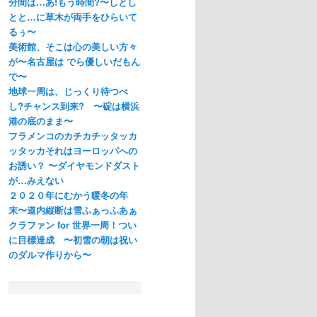
分間は…あ!もう時間?〜しとし
とと…に草木が両手をひらいて
るぅ〜
美術館、そこは心の美しい方々
が〜名古屋は でら優しいだもん
で〜
地球一周は、じっくり待つべ
し?チャンス到来? 〜碇は横浜
港の底のまま〜
フラメンコのカチカチッタッカ
ッタッカそれはヨーロッパへの
お誘い？ 〜ダイヤモンドダスト
が…みえない
２０２０年にむかう暖冬の年
末〜道内縦断は雪ふぁっふあぁ
クラファン for 世界一周！つい
に目標達成 〜初雪の朝は祝い
のダルマ作りから〜