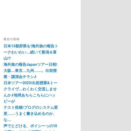
最近の投稿
日本13都府県を!海外旅の報告ト
ークわいわい…続いて新潟＆富
山!?
海外旅の報告Japanツアー日程!
大阪…東京…九州……。出前授
業・講演会チラシ♪
日本ツアー2023!出前授業&トー
クライヴ…わくわく交流しませ
んか♪地球あちらこちらにハッ
ピーが
テスト投稿!ブログのシステム変
更……うまく書き込めるのか、
な…
声でとどける、ボイシーっの10