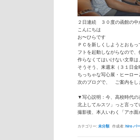
２日連続 ３０度の函館の中
こんにちは
お〜ひらです
ＰＣを新しくしようとおもっ
フトを起動しながらなので、
作らなくてはいけない文章は
そうそう、来週末（３１日金
ちっちゃな写心展・ヒーロー
次のブログで、 ご案内をし
▼写心説明：今、高校時代の
北上してルスツ」っと言って
撮影後、本人いわく「アホ面
カテゴリー:
未分類
作成者:
hiro
パ