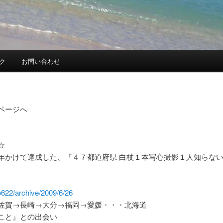
ク
お問い合わせ
ページへ
☆
年かけて達成した、『４７都道府県 白杖１本写心撮影１人知らない
o622/archive/2009/6/26
佐賀→長崎→大分→福岡→愛媛・・・北海道
こと』との出会い