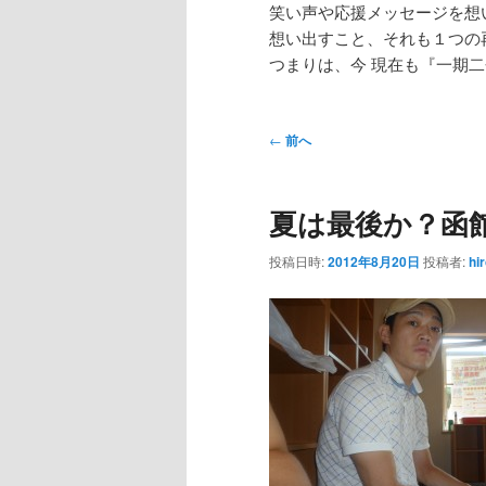
笑い声や応援メッセージを想
想い出すこと、それも１つの
つまりは、今 現在も『一期
投
←
前へ
稿
ナ
夏は最後か？函
ビ
ゲ
投稿日時:
2012年8月20日
投稿者:
hi
ー
シ
ョ
ン