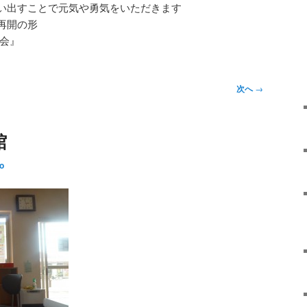
い出すことで元気や勇気をいただきます
再開の形
二会』
次へ
→
館
ro