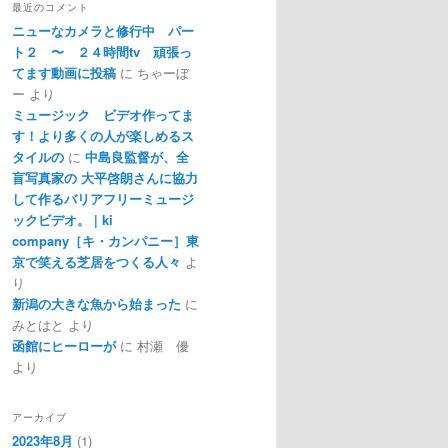
最近のコメント
ニューなカメラと修行中 パー
ト２ 〜 ２４時間tv 頑張っ
てます動画に投稿
に
ちゃーぼ
ー
より
ミュージック ビデオ作ってま
す！より多くの人が楽しめるス
タイルの
に
中島良監督が、全
盲写真家の 大平啓朗さんに協力
して作るバリアフリーミュージ
ックビデオ。 | ki
company［キ・カンパニー］東
京で笑える芝居をつくる人々
よ
り
新潟の大きな魚から始まった
に
みとはと
より
函館にヒーローが
に
村瀬 優
より
アーカイブ
2023年8月
(1)