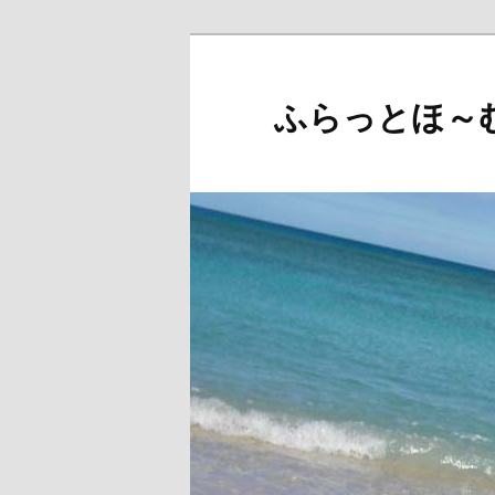
メ
イ
ン
ふらっとほ～
コ
ン
テ
ン
ツ
へ
移
動