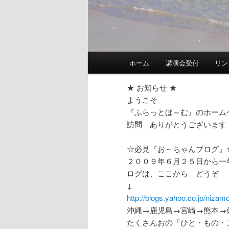
メ
ホーム
講演会受付
リン
イ
ン
★ お知らせ ★
メ
ようこそ
ニ
『ふらっとほ～む』のホーム
ュ
訪問 ありがとうございます
ー
☆必見『お～ちゃんブログ』
２００９年６月２５日から一
ログは、ここから どうぞ
↓
http://blogs.yahoo.co.jp/nizam
沖縄→鹿児島→宮崎→熊本→
たくさんおの『ひと・もの・