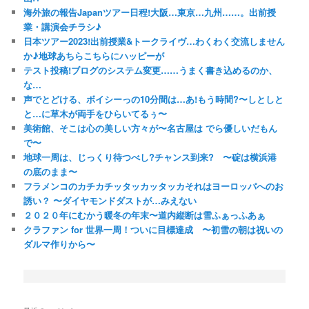
海外旅の報告Japanツアー日程!大阪…東京…九州……。出前授
業・講演会チラシ♪
日本ツアー2023!出前授業&トークライヴ…わくわく交流しません
か♪地球あちらこちらにハッピーが
テスト投稿!ブログのシステム変更……うまく書き込めるのか、
な…
声でとどける、ボイシーっの10分間は…あ!もう時間?〜しとしと
と…に草木が両手をひらいてるぅ〜
美術館、そこは心の美しい方々が〜名古屋は でら優しいだもん
で〜
地球一周は、じっくり待つべし?チャンス到来? 〜碇は横浜港
の底のまま〜
フラメンコのカチカチッタッカッタッカそれはヨーロッパへのお
誘い？ 〜ダイヤモンドダストが…みえない
２０２０年にむかう暖冬の年末〜道内縦断は雪ふぁっふあぁ
クラファン for 世界一周！ついに目標達成 〜初雪の朝は祝いの
ダルマ作りから〜