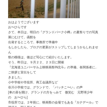
おはようでございます
お〜ひらです
さて、本日は、明日の『グランドパーク小樽』の夏祭りでの写真
展にむけて、函館を
出発するところで、事務所で準備中
もしかしたら、ブログの更新がストップしてしまうかもしれませ
ん
祭の模様は、後ほど写心にて紹介いたします。
そう、昨日は、９月２２、２３日に開催
『北海道ユニバーサル上映映画祭IN北斗』の準備、各関係者に、
ご挨拶と宣伝をして
きました。
小中学校や市役所、商工会議所など
谷川小学校では、グランドで、「バッチこ〜い」の声
[車の扉を開け、グランドの方をっみて 微笑む 元野球少年
の お〜ひら]
市役所では、２年前に、映画祭の会場でもある『カナデール』で