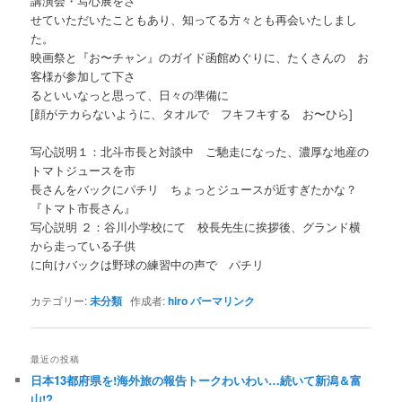
講演会・写心展をさ
せていただいたこともあり、知ってる方々とも再会いたしまし
た。
映画祭と『お〜チャン』のガイド函館めぐりに、たくさんの お
客様が参加して下さ
るといいなっと思って、日々の準備に
[顔がテカらないように、タオルで フキフキする お〜ひら]
写心説明１：北斗市長と対談中 ご馳走になった、濃厚な地産の
トマトジュースを市
長さんをバックにパチリ ちょっとジュースが近すぎたかな？
『トマト市長さん』
写心説明 ２：谷川小学校にて 校長先生に挨拶後、グランド横
から走っている子供
に向けバックは野球の練習中の声で パチリ
カテゴリー:
未分類
作成者:
hiro
パーマリンク
最近の投稿
日本13都府県を!海外旅の報告トークわいわい…続いて新潟＆富
山!?