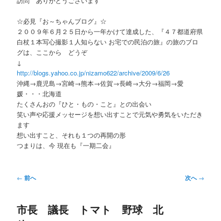
訪問 ありがとうございます
ー
☆必見『お～ちゃんブログ』☆
２００９年６月２５日から一年かけて達成した、『４７都道府県
白杖１本写心撮影１人知らない お宅での民泊の旅』の旅のブロ
グは、ここから どうぞ
↓
http://blogs.yahoo.co.jp/nizamo622/archive/2009/6/26
沖縄→鹿児島→宮崎→熊本→佐賀→長崎→大分→福岡→愛
媛・・・北海道
たくさんおの『ひと・もの・こと』との出会い
笑い声や応援メッセージを想い出すことで元気や勇気をいただき
ます
想い出すこと、それも１つの再開の形
つまりは、今 現在も『一期二会』
投
←
前へ
次へ
→
稿
ナ
市長 議長 トマト 野球 北
ビ
ゲ