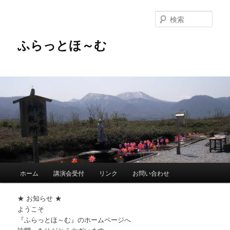
メ
イ
検
ン
索
コ
ふらっとほ～む
ン
テ
ン
ツ
へ
移
動
メ
ホーム
講演会受付
リンク
お問い合わせ
イ
ン
★ お知らせ ★
メ
ようこそ
ニ
『ふらっとほ～む』のホームページへ
ュ