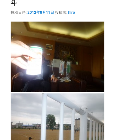
斗
ー
シ
投稿日時:
2012年8月11日
投稿者:
hiro
ョ
ン