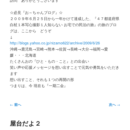
訪問 ありがとうございます
ー
☆必見『お～ちゃんブログ』☆
２００９年６月２５日から一年かけて達成した、『４７都道府県
白杖１本写心撮影１人知らない お宅での民泊の旅』の旅のブロ
グは、ここから どうぞ
↓
http://blogs.yahoo.co.jp/nizamo622/archive/2009/6/26
沖縄→鹿児島→宮崎→熊本→佐賀→長崎→大分→福岡→愛
媛・・・北海道
たくさんおの『ひと・もの・こと』との出会い
笑い声や応援メッセージを想い出すことで元気や勇気をいただき
ます
想い出すこと、それも１つの再開の形
つまりは、今 現在も『一期二会』
投
←
前へ
次へ
→
稿
ナ
屋台だよ２
ビ
ゲ