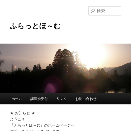
メ
イ
検
ン
索
コ
ふらっとほ～む
ン
テ
ン
ツ
へ
移
動
メ
ホーム
講演会受付
リンク
お問い合わせ
イ
ン
★ お知らせ ★
メ
ようこそ
ニ
『ふらっとほ～む』のホームページへ
ュ