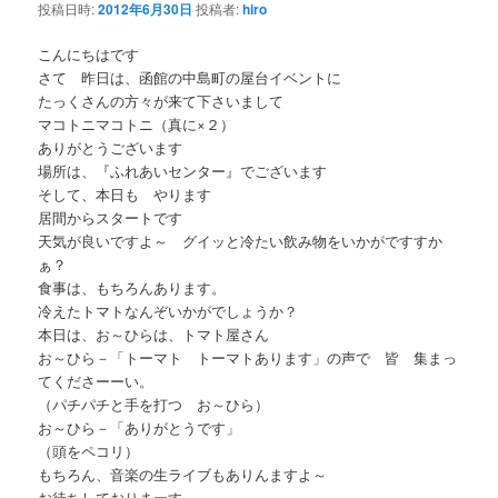
投稿日時:
2012年6月30日
投稿者:
hiro
ー
シ
こんにちはです
ョ
さて 昨日は、函館の中島町の屋台イベントに
ン
たっくさんの方々が来て下さいまして
マコトニマコトニ（真に×２）
ありがとうございます
場所は、『ふれあいセンター』でございます
そして、本日も やります
居間からスタートです
天気が良いですよ～ グイッと冷たい飲み物をいかがですすか
ぁ？
食事は、もちろんあります。
冷えたトマトなんぞいかがでしょうか？
本日は、お～ひらは、トマト屋さん
お～ひら－「トーマト トーマトあります」の声で 皆 集まっ
てくださーーい。
（パチパチと手を打つ お～ひら）
お～ひら－「ありがとうです」
（頭をペコリ）
もちろん、音楽の生ライブもありんますよ～
お待ちしておりまーす