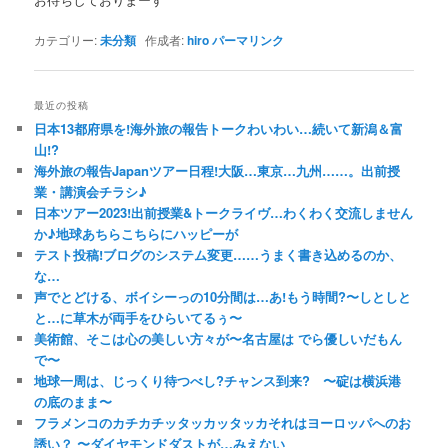
カテゴリー:
未分類
作成者:
hiro
パーマリンク
最近の投稿
日本13都府県を!海外旅の報告トークわいわい…続いて新潟＆富
山!?
海外旅の報告Japanツアー日程!大阪…東京…九州……。出前授
業・講演会チラシ♪
日本ツアー2023!出前授業&トークライヴ…わくわく交流しません
か♪地球あちらこちらにハッピーが
テスト投稿!ブログのシステム変更……うまく書き込めるのか、
な…
声でとどける、ボイシーっの10分間は…あ!もう時間?〜しとしと
と…に草木が両手をひらいてるぅ〜
美術館、そこは心の美しい方々が〜名古屋は でら優しいだもん
で〜
地球一周は、じっくり待つべし?チャンス到来? 〜碇は横浜港
の底のまま〜
フラメンコのカチカチッタッカッタッカそれはヨーロッパへのお
誘い？ 〜ダイヤモンドダストが…みえない