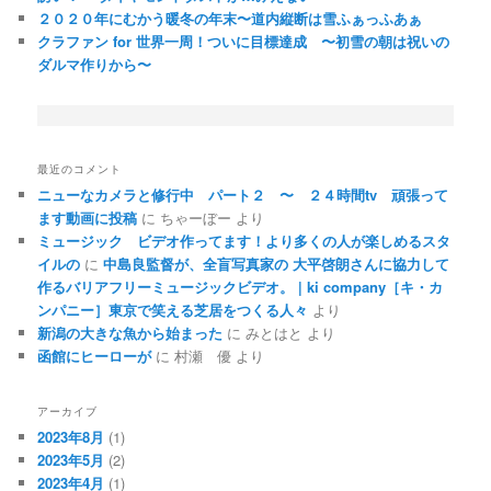
２０２０年にむかう暖冬の年末〜道内縦断は雪ふぁっふあぁ
クラファン for 世界一周！ついに目標達成 〜初雪の朝は祝いの
ダルマ作りから〜
最近のコメント
ニューなカメラと修行中 パート２ 〜 ２４時間tv 頑張って
ます動画に投稿
に
ちゃーぼー
より
ミュージック ビデオ作ってます！より多くの人が楽しめるスタ
イルの
に
中島良監督が、全盲写真家の 大平啓朗さんに協力して
作るバリアフリーミュージックビデオ。 | ki company［キ・カ
ンパニー］東京で笑える芝居をつくる人々
より
新潟の大きな魚から始まった
に
みとはと
より
函館にヒーローが
に
村瀬 優
より
アーカイブ
2023年8月
(1)
2023年5月
(2)
2023年4月
(1)