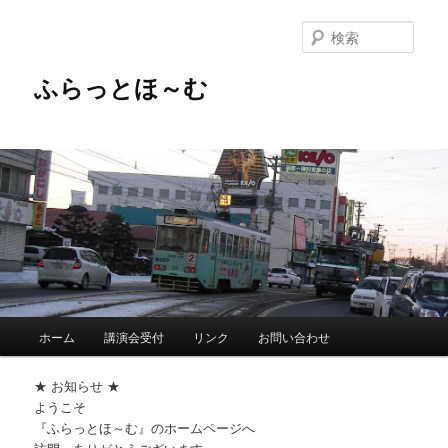
メ
イ
検
ン
索
コ
ふらっとほ～む
ン
テ
ン
ツ
へ
移
動
メ
ホーム
講演会受付
リンク
お問い合わせ
イ
ン
★ お知らせ ★
メ
ようこそ
ニ
『ふらっとほ～む』のホームページへ
ュ