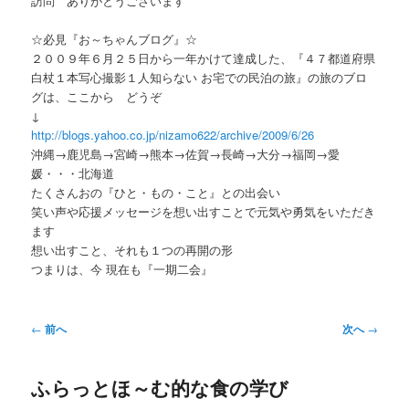
訪問 ありがとうございます
ー
☆必見『お～ちゃんブログ』☆
２００９年６月２５日から一年かけて達成した、『４７都道府県
白杖１本写心撮影１人知らない お宅での民泊の旅』の旅のブロ
グは、ここから どうぞ
↓
http://blogs.yahoo.co.jp/nizamo622/archive/2009/6/26
沖縄→鹿児島→宮崎→熊本→佐賀→長崎→大分→福岡→愛
媛・・・北海道
たくさんおの『ひと・もの・こと』との出会い
笑い声や応援メッセージを想い出すことで元気や勇気をいただき
ます
想い出すこと、それも１つの再開の形
つまりは、今 現在も『一期二会』
投
←
前へ
次へ
→
稿
ナ
ふらっとほ～む的な食の学び
ビ
ゲ