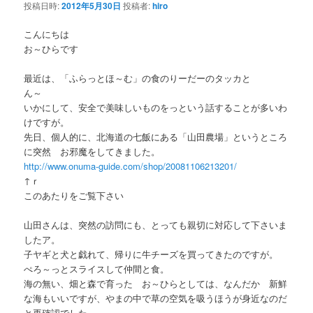
投稿日時:
2012年5月30日
投稿者:
hiro
ー
シ
こんにちは
ョ
お～ひらです
ン
最近は、「ふらっとほ～む」の食のりーだーのタッカと
ん～
いかにして、安全で美味しいものをっという話することが多いわ
けですが。
先日、個人的に、北海道の七飯にある「山田農場」というところ
に突然 お邪魔をしてきました。
http://www.onuma-guide.com/shop/20081106213201/
↑ｒ
このあたりをご覧下さい
山田さんは、突然の訪問にも、とっても親切に対応して下さいま
したア。
子ヤギと犬と戯れて、帰りに牛チーズを買ってきたのですが。
ぺろ～っとスライスして仲間と食。
海の無い、畑と森で育った お～ひらとしては、なんだか 新鮮
な海もいいですが、やまの中で草の空気を吸うほうが身近なのだ
と再確認でした。