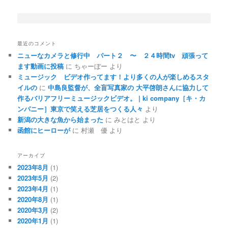
最近のコメント
ニューなカメラと修行中 パート２ 〜 ２４時間tv 頑張って
ます動画に投稿
に
ちゃーぼー
より
ミュージック ビデオ作ってます！より多くの人が楽しめるスタ
イルの
に
中島良監督が、全盲写真家の 大平啓朗さんに協力して
作るバリアフリーミュージックビデオ。 | ki company［キ・カ
ンパニー］東京で笑える芝居をつくる人々
より
新潟の大きな魚から始まった
に
みとはと
より
函館にヒーローが
に
村瀬 優
より
アーカイブ
2023年8月
(1)
2023年5月
(2)
2023年4月
(1)
2020年8月
(1)
2020年3月
(2)
2020年1月
(1)