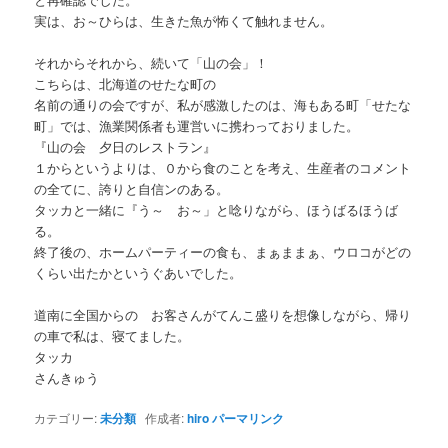
実は、お～ひらは、生きた魚が怖くて触れません。
それからそれから、続いて「山の会」！
こちらは、北海道のせたな町の
名前の通りの会ですが、私が感激したのは、海もある町「せたな
町」では、漁業関係者も運営いに携わっておりました。
『山の会 夕日のレストラン』
１からというよりは、０から食のことを考え、生産者のコメント
の全てに、誇りと自信ンのある。
タッカと一緒に『う～ お～」と唸りながら、ほうばるほうば
る。
終了後の、ホームパーティーの食も、まぁままぁ、ウロコがどの
くらい出たかというぐあいでした。
道南に全国からの お客さんがてんこ盛りを想像しながら、帰り
の車で私は、寝てました。
タッカ
さんきゅう
カテゴリー:
未分類
作成者:
hiro
パーマリンク