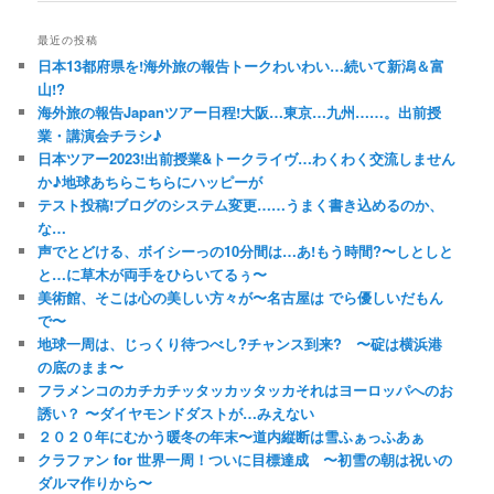
最近の投稿
日本13都府県を!海外旅の報告トークわいわい…続いて新潟＆富
山!?
海外旅の報告Japanツアー日程!大阪…東京…九州……。出前授
業・講演会チラシ♪
日本ツアー2023!出前授業&トークライヴ…わくわく交流しません
か♪地球あちらこちらにハッピーが
テスト投稿!ブログのシステム変更……うまく書き込めるのか、
な…
声でとどける、ボイシーっの10分間は…あ!もう時間?〜しとしと
と…に草木が両手をひらいてるぅ〜
美術館、そこは心の美しい方々が〜名古屋は でら優しいだもん
で〜
地球一周は、じっくり待つべし?チャンス到来? 〜碇は横浜港
の底のまま〜
フラメンコのカチカチッタッカッタッカそれはヨーロッパへのお
誘い？ 〜ダイヤモンドダストが…みえない
２０２０年にむかう暖冬の年末〜道内縦断は雪ふぁっふあぁ
クラファン for 世界一周！ついに目標達成 〜初雪の朝は祝いの
ダルマ作りから〜