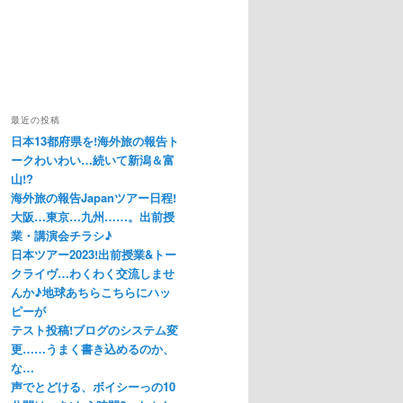
最近の投稿
日本13都府県を!海外旅の報告ト
ークわいわい…続いて新潟＆富
山!?
海外旅の報告Japanツアー日程!
大阪…東京…九州……。出前授
業・講演会チラシ♪
日本ツアー2023!出前授業&トー
クライヴ…わくわく交流しませ
んか♪地球あちらこちらにハッ
ピーが
テスト投稿!ブログのシステム変
更……うまく書き込めるのか、
な…
声でとどける、ボイシーっの10