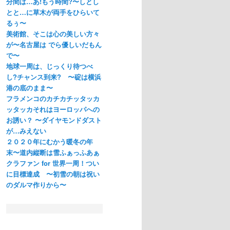
分間は…あ!もう時間?〜しとし
とと…に草木が両手をひらいて
るぅ〜
美術館、そこは心の美しい方々
が〜名古屋は でら優しいだもん
で〜
地球一周は、じっくり待つべ
し?チャンス到来? 〜碇は横浜
港の底のまま〜
フラメンコのカチカチッタッカ
ッタッカそれはヨーロッパへの
お誘い？ 〜ダイヤモンドダスト
が…みえない
２０２０年にむかう暖冬の年
末〜道内縦断は雪ふぁっふあぁ
クラファン for 世界一周！つい
に目標達成 〜初雪の朝は祝い
のダルマ作りから〜