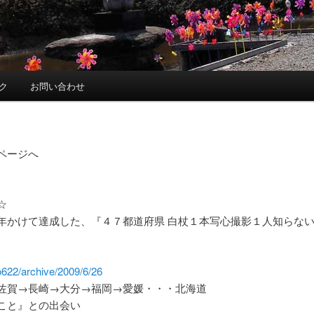
ク
お問い合わせ
ページへ
☆
年かけて達成した、『４７都道府県 白杖１本写心撮影１人知らない
o622/archive/2009/6/26
佐賀→長崎→大分→福岡→愛媛・・・北海道
こと』との出会い