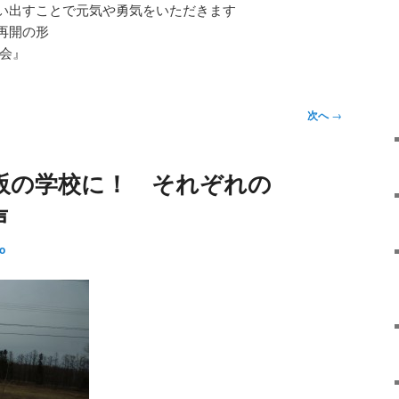
い出すことで元気や勇気をいただきます
再開の形
二会』
次へ
→
阪の学校に！ それぞれの
声
ro