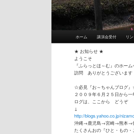
メ
ホーム
講演会受付
リン
イ
ン
★ お知らせ ★
メ
ようこそ
ニ
『ふらっとほ～む』のホーム
ュ
訪問 ありがとうございます
ー
☆必見『お～ちゃんブログ』
２００９年６月２５日から一
ログは、ここから どうぞ
↓
http://blogs.yahoo.co.jp/nizam
沖縄→鹿児島→宮崎→熊本→
たくさんおの『ひと・もの・