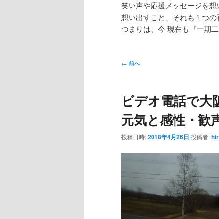
笑い声や応援メッセージを想
想い出すこと、それも１つの
つまりは、今 現在も『一期
投
←
前へ
稿
ナ
ビデオ電話で大
ビ
ゲ
元気と感性・歓
ー
シ
投稿日時:
2018年4月26日
投稿者:
hi
ョ
ン