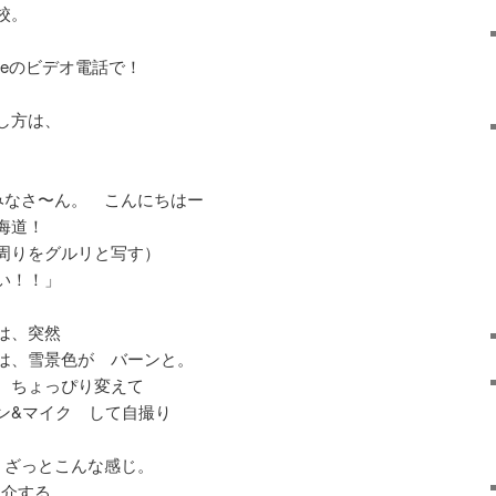
校。
neのビデオ電話で！
し方は、
みなさ〜ん。 こんにちはー
海道！
周りをグルリと写す）
い！！」
は、突然
は、雪景色が バーンと。
、ちょっぴり変えて
ン&マイク して自撮り
、ざっとこんな感じ。
紹介する。