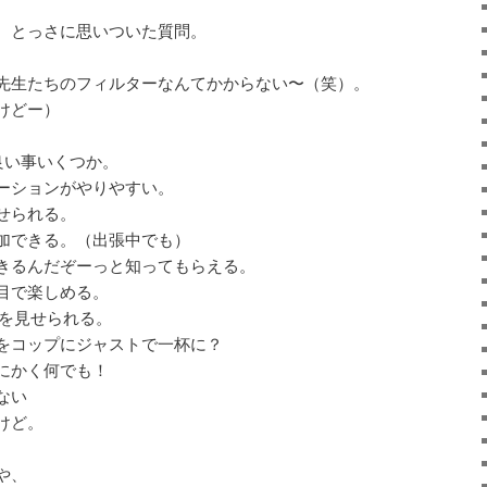
 とっさに思いついた質問。
。
先生たちのフィルターなんてかからない〜（笑）。
けどー）
良い事いくつか。
ーションがやりやすい。
せられる。
加できる。（出張中でも）
きるんだぞーっと知ってもらえる。
目で楽しめる。
動を見せられる。
をコップにジャストで一杯に？
かく何でも！
ない
けど。
や、