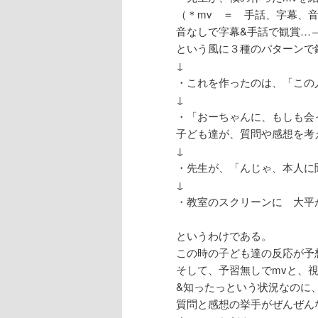
（＊mv ＝ 手話、字幕、
音なしで字幕&手話で観賞…
という風に３種のパターンで
↓
・これを作ったのは、「この
↓
・「おーちゃんに、もしも会
子ども達が、質問や感想を考
↓
・先生が、「んじゃ、本人に
↓
・教室のスクリーンに 大平
というわけである。
この時の子ども達の反応が予
そして、予習無しでmvと、
&知ったっという状況なのに
質問と感想の挙手がぜんぜん