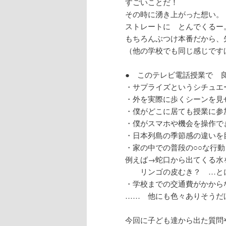
すごいことだ！
その時に湧き上がった想い。
ストレートに とんでくるー
もちろんぶつけ本番だから、
（他の学校でも同じ感じです
● このテレビ電話授業で 
・サプライズというシチュエ
・外を実際に歩くシーンを見
・僕がどこに居ても授業に参
・僕がスマホや機会を操作で
・日本列島の季節感の違いを
・家の中での普段の○○な行
例えば→蛇口から出てくる水
リンゴの皮むき？ …とに
・学校までの交通費がかから
…… 他にも色々ありそうだ
今回に子ども達から出た質問