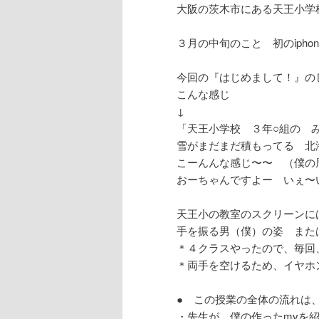
大阪の茨木市にある天王小学
３月の中旬のこと 初のipho
今回の『はじめまして！』の
こんな感じ
↓
「天王小学校 ３年○組の 
雪がまだまだ積もってる 北
こーんんな感じ〜〜 （僕の
おーちゃんですよー いぇ〜
天王小の教室のスクリーンに
手を振る男（僕）の姿 また
＊４クラスやったので、毎回
＊両手を空けるため、イヤホ
● この授業の全体の流れは
・先生が、僕の作ったmvを