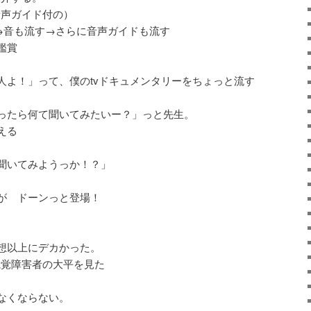
音声ガイド付の）
→音も流す→さらに音声ガイドも流す
鑑賞
人よ！」って、僕のtvドキュメンタリーをちょっと流す
ったら何て聞いてみたいー？」っと先生。
える
聞いてみようっか！？」
が ドーンっと登場！
想以上にデカかった。
視覚障害者の大平を見た
、
なくならない。