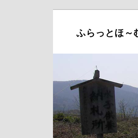
メ
イ
ン
ふらっとほ～
コ
ン
テ
ン
ツ
へ
移
動